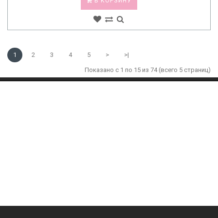
В КОРЗИНУ
1
2
3
4
5
>
>|
Показано с 1 по 15 из 74 (всего 5 страниц)