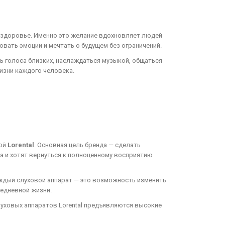
м здоровье. Именно это желание вдохновляет людей
вать эмоции и мечтать о будущем без ограничений.
 голоса близких, наслаждаться музыкой, общаться
изни каждого человека.
кой
Lorental
. Основная цель бренда — сделать
а и хотят вернуться к полноценному восприятию
каждый слуховой аппарат — это возможность изменить
седневной жизни.
луховых аппаратов Lorental предъявляются высокие