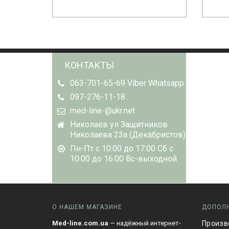
КОНТАКТЫ
063-701-65-69 Viber Whatsapp
097-276-11-18
med-line-@ukr.net
Николаев ул Защитников
Николаева 23а (Декабристов)
Пн-Пт с 10:00 до 17:00 Сб с
10:00 до 16:00 Вс-выходной
О НАШЕМ МАГАЗИНЕ
ДОПОЛ
Med-line.com.ua
— надёжный интернет-
Произв