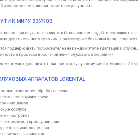
й и со временем приносит заметные результаты.
УТИ К МИРУ ЗВУКОВ
спользования слухового аппарата большинство людей возвращаются к п
жно делать слишком громким, а разговоры с близкими вновь приносят
ится поддерживать пользователей на каждом этапе адаптации к слухо
енность в процессе восстановления слухового восприятия.
 мире уже сделали этот шаг навстречу лучшему качеству жизни. И вы
ЛУХОВЫХ АППАРАТОВ LORENTAL
ровые технологии обработки звука
ественное звучание речи
оронних шумов
обные корпуса
ие и настройка
чных режимов прослушивания
едневного использования
тание цены и качества