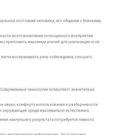
нальном состоянии человека, его общении с близкими,
ожность восстановления полноценного восприятия
имо приложить максимум усилий для реализации этой
легче воспринимать речь собеседника, слышать
а. Современные технологии позволяют значительно
ке звука, комфорту использования и разборчивости
 к окружающей среде максимально естественно.
жения наилучшего результата потребуется немного
мать акустическую информацию. Этот процесс