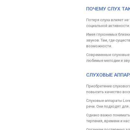
ПОЧЕМУ СЛУХ ТА
Потеря слуха влияет не
социальной активности 
Имея глухонемых близки
звуков. Там, где сущес
возможности.
Современные слуховые 
любимые мелодии и зву
СЛУХОВЫЕ АППАР
Приобретение слухового
повысить качество вос
Слуховые аппараты Lore
речи. Они подходят для
Однако важно понимать,
терпения, времени и на
Организм постепенно ад