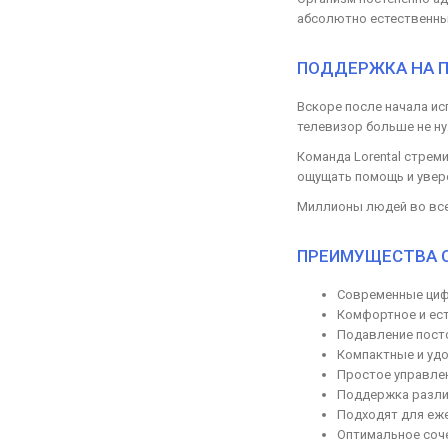
абсолютно естественны
ПОДДЕРЖКА НА П
Вскоре после начала и
телевизор больше не ну
Команда Lorental стрем
ощущать помощь и увер
Миллионы людей во всем
ПРЕИМУЩЕСТВА С
Современные циф
Комфортное и ест
Подавление пост
Компактные и уд
Простое управлен
Поддержка разли
Подходят для еж
Оптимальное соче