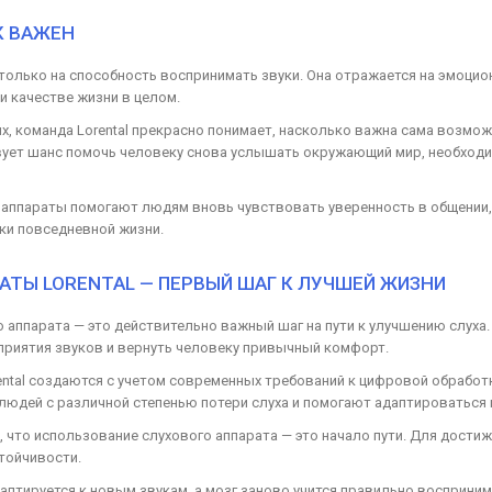
К ВАЖЕН
 только на способность воспринимать звуки. Она отражается на эмоцио
и качестве жизни в целом.
х, команда Lorental прекрасно понимает, насколько важна сама возм
твует шанс помочь человеку снова услышать окружающий мир, необход
аппараты помогают людям вновь чувствовать уверенность в общении, 
ки повседневной жизни.
АТЫ LORENTAL — ПЕРВЫЙ ШАГ К ЛУЧШЕЙ ЖИЗНИ
 аппарата — это действительно важный шаг на пути к улучшению слух
приятия звуков и вернуть человеку привычный комфорт.
ntal создаются с учетом современных требований к цифровой обработ
 людей с различной степенью потери слуха и помогают адаптироваться
 что использование слухового аппарата — это начало пути. Для дости
стойчивости.
аптируется к новым звукам, а мозг заново учится правильно восприни