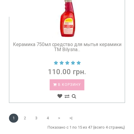
Керамика 750мл средство для мытья керамики
TM Bilysna...
110.00 грн.
В КОРЗИНУ
1
2
3
4
>
>|
Показано с 1 по 15 из 47 (всего 4 страниц)