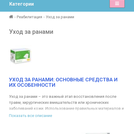
Категории
Реабилитация
Уход за ранами
Уход за ранами
УХОД ЗА РАНАМИ: ОСНОВНЫЕ СРЕДСТВА И
ИХ ОСОБЕННОСТИ
Уход за ранами – это важный этап восстановления после
травм, хирургических вмешательств или хронических
заболеваний кожи. Использование правильных материалов и
повязок помогает ускорить заживление, минимизировать
Показать все описание
риск инфицирования и обеспечить комфорт пациенту. В
данной статье мы расскажем о современных средствах ухода
за ранами, таких как хирургический пластырь,