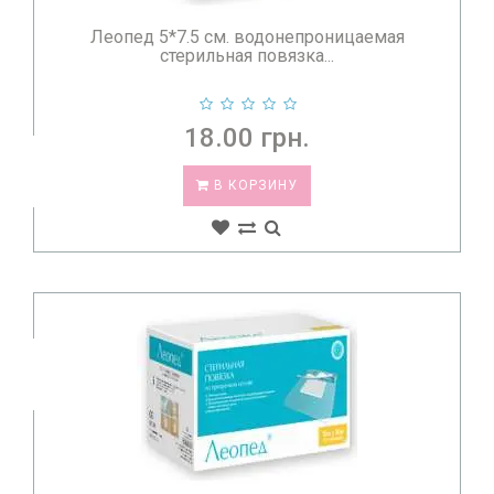
ГДЕ КУПИТЬ СРЕДСТВА ДЛЯ УХОДА ЗА
РАНАМИ?
Леопед 5*7.5 см. водонепроницаемая
стерильная повязка...
В медтехнике
Med-line
вы найдете широкий ассортимент
материалов для ухода за ранами:
18.00 грн.
хирургические пластыри,
гидроколлоидные и абсорбирующие повязки,
атравматичные повязки,
В КОРЗИНУ
бинты,
гелевые покрытия.
Почему Med-line?
Качество.
Все товары сертифицированы и
соответствуют медицинским стандартам.
Широкий выбор.
Средства ухода подходят как для
профессионального, так и для домашнего
использования.
Доступность.
Удобные условия доставки и
демократичные цены.