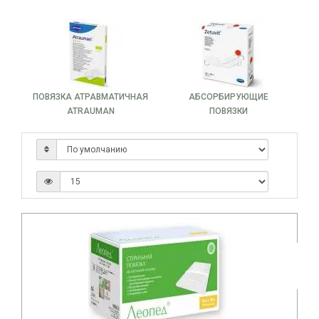
Применение:
подходит для лечения
хронических язв, ожогов, пролежней.
Абсорбирующая повязка
Это многослойное изделие, предназначенное для
впитывания экссудата из раны.
Преимущества:
быстро поглощает влагу,
ПОВЯЗКА АТРАВМАТИЧНАЯ
АБСОРБИРУЮЩИЕ
предотвращая мацерацию.
ATRAUMAN
ПОВЯЗКИ
Применение:
используется при обильных
выделениях из раны.
Атравматичная повязка
Повязка с мягкой текстурой, которая не прилипает к
ране и не повреждает ткани при снятии.
Преимущества:
минимизирует боль,
способствует быстрому заживлению.
Применение:
идеальна для пациентов с
чувствительной кожей или глубокими ранами.
Повязка с гелевым покрытием
Специальные повязки с увлажняющим слоем,
поддерживающим оптимальную влажность раны.
Преимущества:
стимулируют регенерацию
тканей, защищают от инфекций.