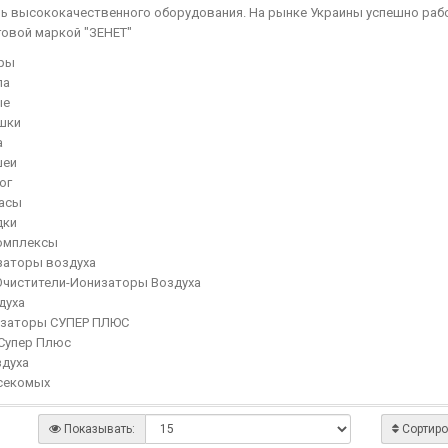
 высококачественного оборудования. На рынке Украины успешно работ
говой маркой "ЗЕНЕТ"
ры
ла
ые
шки
а
шеи
ог
асы
дки
омплексы
заторы воздуха
чистители-Ионизаторы Воздуха
духа
низаторы СУПЕР ПЛЮС
Супер Плюс
здуха
секомых
Показывать:
Сортиро