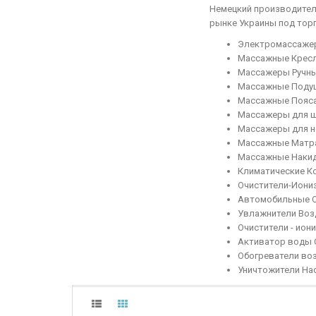
Немецкий производитель
рынке Украины под тор
Электромассаже
Массажные Крес
Массажеры Ручн
Массажные Поду
Массажные Пояс
Массажеры для 
Массажеры для н
Массажные Матр
Массажные Наки
Климатические К
Очистители-Иони
Автомобильные О
Увлажнители Воз
Очистители - ио
Активатор воды 
Обогреватели во
Уничтожители На