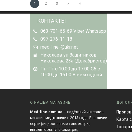
1
2
3
>
>|
КОНТАКТЫ
063-701-65-69 Viber Whatsapp
097-276-11-18
med-line-@ukr.net
Николаев ул Защитников
Николаева 23а (Декабристов)
Пн-Пт с 10:00 до 17:00 Сб с
10:00 до 16:00 Вс-выходной
О НАШЕМ МАГАЗИНЕ
ДОПОЛ
Med-line.com.ua
— надёжный интернет-
Произв
магазин медтехники с 2013 года. В наличии
Карта 
сертифицированные тонометры,
Товары
ингаляторы, глюкометры,