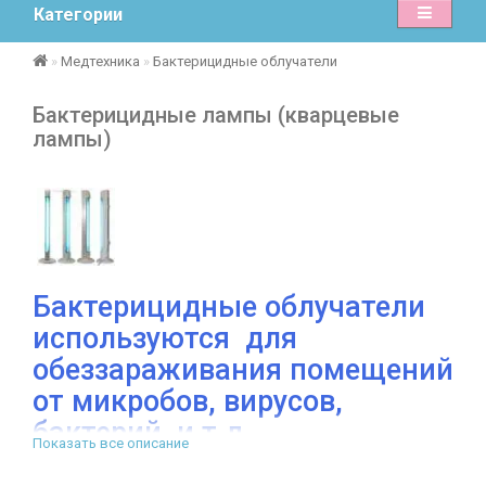
Категории
Медтехника
Бактерицидные облучатели
Бактерицидные лампы (кварцевые
лампы)
Бактерицидные облучатели
используются для
обеззараживания помещений
от микробов, вирусов,
бактерий, и т.д.
Показать все описание
Бактерицидные облучатели эффективно борятся с грибками,