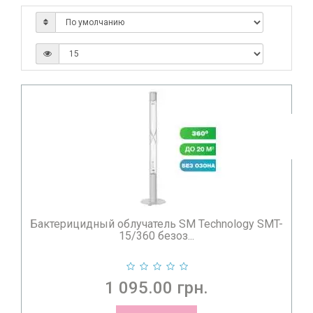
Учитывайте это при формировании заказа.
Не менее важным является соблюдение правил
безопасности при использовании бактерицидных
ламп:
При кварцевании комнаты желательно покинуть
комнату людям и животным, а также, по возможности
вынести живые цветы
При использовании кварцевой лампы необходимо
беречь глаза, поскольку можно получить ожог
сетчатки. Для этого существуют специальные очки,
которые также можно приобрести в нашем магазине.
Эти очки защищают глаза от коротковолнового
ультрафиолета УФ-С (100-280 нм) - диапазон излучения
бактерицидных облучателей, максимальный пик
бактерицидности которых приходится на длину волны,
Бактерицидный облучатель SM Technology SMT-
15/360 безоз...
равной 253,7 мн. Очки необходимо одевать при
включении и выключении бактерицидного облучателя
Кварцевая лампа должна применяться строго по
назначению. Не следует использовать, например, для
1 095.00 грн.
загара
Время использования следует ограничивать