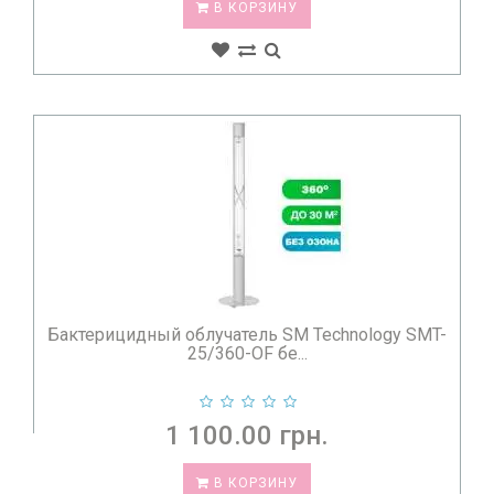
В КОРЗИНУ
рекомендациями, указанными в инструкции к прибору
При использовании в облучателях ламп, сделанных из
кварцевого стекла, после процедуры кварцевания
обязательно проветрить помещение из-за большого
скопления озона, что является очень вредным
фактором для здоровья
В медтехнике Мед-лайн Вы можете купить бактерицидные
лампы с доставкой по Украине, по лучшей цене.
Покупайте качественные приборы и будьте здоровы!
Бактерицидный облучатель SM Technology SMT-
25/360-OF бе...
1 100.00 грн.
В КОРЗИНУ