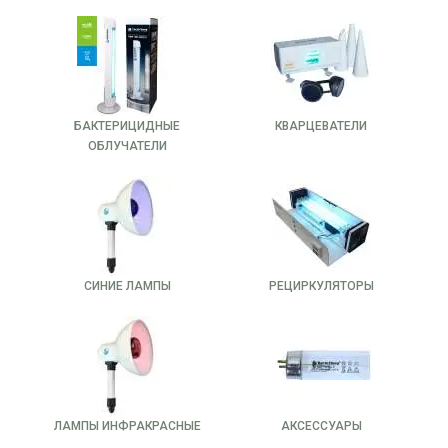
спорами, плесенью и прочими инфекционными
микроорганизмами.
С середины прошлого века и по сегодняшний день
бактерицидные установки повсеместно используются для
обеззараживания воздуха помещений, лечебных учреждений,
промышленных помещений, административных зданий,
БАКТЕРИЦИДНЫЕ
КВАРЦЕВАТЕЛИ
питьевой и минеральной воды, пищевых продуктов, тары и т.
ОБЛУЧАТЕЛИ
п.
БАКТЕРИЦИДНЫЕ ОБЛУЧАТЕЛИ,
ПРЕДСТАВЛЕННЫЕ В НАШЕМ МАГАЗИНЕ,
МОГУТ КОМПЛЕКТОВАТЬСЯ ДВУМЯ ВИДАМИ
ЛАМП:
СИНИЕ ЛАМПЫ
РЕЦИРКУЛЯТОРЫ
сделаные из кварцевого стекла (требуют
проветривания помещения после процедуры
обеззараживания из-за высокой концентрации озона,
который образует лампа при работе. Чрезмерное
насыщение воздуха озоном опасно для организма)
сделаные из увиолетового стекла, максимально
ЛАМПЫ ИНФРАКРАСНЫЕ
АКСЕССУАРЫ
задерживающего озон (не требуется проветривание
помещения)