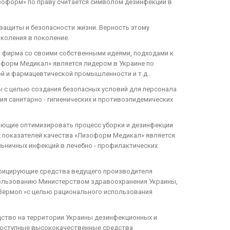
изоформ» по праву считается символом дезинфекции в
защиты и безопасности жизни. Верность этому
околения в поколение.
ая фирма со своими собственными идеями, подходами к
зоформ Медикал» является лидером в Украине по
й и фармацевтической промышленности и т.д..
ы с целью создания безопасных условий для персонала
я санитарно - гигиенических и противоэпидемических
яющие оптимизировать процесс уборки и дезинфекции
их показателей качества «Лизоформ Медикал» является
ьничных инфекций в лечебно - профилактических
нфицирующие средства ведущего производителя
пользованию Министерством здравоохранения Украины,
Вермоп »с целью рационального использования
дство на территории Украины дезинфекционных и
 доступные высококачественные средства