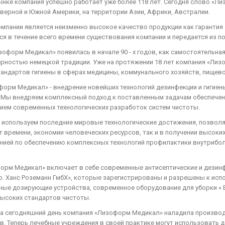
нке компания успешно работает уже более 118 лет. Сегодня слово «Л
еверной и Южной Америки, на территории Азии, Африки, Австралии.
пании является неизменно высокое качество продукции как гарантия 
я в течение всего времени существования компании и передается из п
зоформ Медикал» появилась в начале 90 - х годов, как самостоятельн
ерностью немецкой традиции. Уже на протяжении 18 лет компания «Ли
ндартов гигиены в сферах медицины, коммунального хозяйств, пищево
орм Медикал» - внедрение новейших технологий дезинфекции и гигиен
 Мы внедряем комплексный подход к поставленным задачам обеспечени
ием современных технологических разработок систем чистоты.
ы используем последние мировые технологические достижения, позвол
т времени, экономии человеческих ресурсов, так и в получении высок
нией по обеспечению комплексных технологий профилактики внутрибол
форм Медикал» включает в себе современные антисептические и дези
. Ханс Роземанн ГмбХ», которые зарегистрированы и разрешены к ис
ные дозирующие устройства, современное оборудование для уборки « 
высоких стандартов чистоты.
 на сегодняшний день компания «Лизоформ Медикал» наладила произво
тв. Теперь лечебные учреждения в своей практике могут использовать