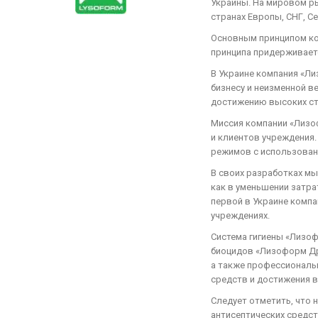
Украины. На мировом ры
странах Европы, СНГ, С
Основным принципом ком
принципа придерживаетс
В Украине компания «Ли
бизнесу и неизменной в
достижению высоких ста
Миссия компании «Лизоф
и клиентов учреждения.
режимов с использован
В своих разработках м
как в уменьшении затра
первой в Украине компа
учреждениях.
Система гигиены «Лизо
биоцидов «Лизоформ Др
а также профессиональ
средств и достижения 
Следует отметить, что
антисептических средс