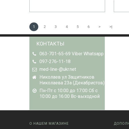
1
2
3
4
5
6
>
>|
КОНТАКТЫ
063-701-65-69 Viber Whatsapp
097-276-11-18
med-line-@ukr.net
Николаев ул Защитников
Николаева 23а (Декабристов)
Пн-Пт с 10:00 до 17:00 Сб с
10:00 до 16:00 Вс-выходной
О НАШЕМ МАГАЗИНЕ
ДОПОЛ