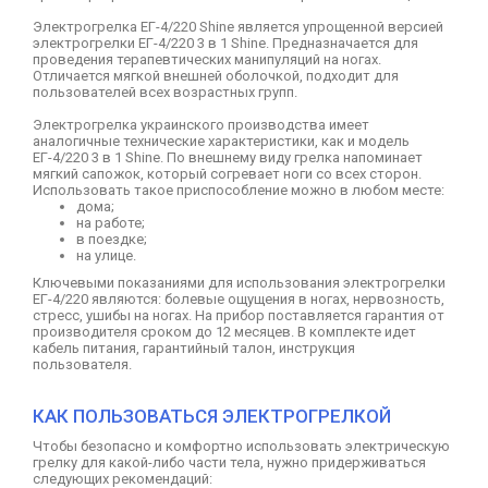
Электрогрелка ЕГ-4/220
Shine
является упрощенной версией
электрогрелки ЕГ-4/220 3 в 1
Shine
. Предназначается для
проведения терапевтических манипуляций на ногах.
Отличается мягкой внешней оболочкой, подходит для
пользователей всех возрастных групп.
Электрогрелка украинского производства имеет
аналогичные технические характеристики, как и модель
ЕГ-4/220 3 в 1
Shine
. По внешнему виду грелка напоминает
мягкий сапожок, который согревает ноги со всех сторон.
Использовать такое приспособление можно в любом месте:
дома;
на работе;
в поездке;
на улице.
Ключевыми показаниями для использования электрогрелки
ЕГ-4/220 являются: болевые ощущения в ногах, нервозность,
стресс, ушибы на ногах. На прибор поставляется гарантия от
производителя сроком до 12 месяцев. В комплекте идет
кабель питания, гарантийный талон, инструкция
пользователя.
КАК ПОЛЬЗОВАТЬСЯ ЭЛЕКТРОГРЕЛКОЙ
Чтобы безопасно и комфортно использовать электрическую
грелку для какой-либо части тела, нужно придерживаться
следующих рекомендаций: