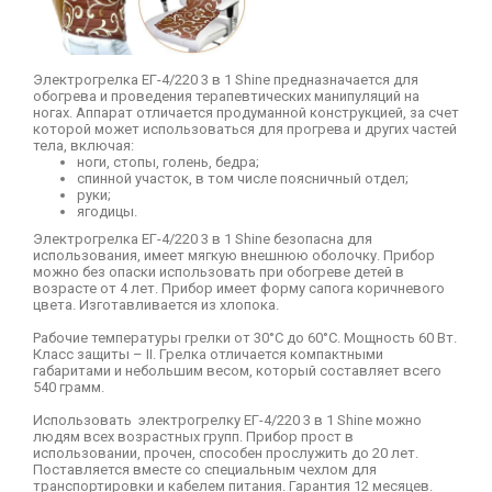
Электрогрелка ЕГ-4/220 3 в 1
Shine
предназначается для
обогрева и проведения терапевтических манипуляций на
ногах. Аппарат отличается продуманной конструкцией, за счет
которой может использоваться для прогрева и других частей
тела, включая:
ноги, стопы, голень, бедра;
спинной участок, в том числе поясничный отдел;
руки;
ягодицы.
Электрогрелка ЕГ-4/220 3 в 1
Shine
безопасна для
использования, имеет мягкую внешнюю оболочку. Прибор
можно без опаски использовать при обогреве детей в
возрасте от 4 лет. Прибор имеет форму сапога коричневого
цвета. Изготавливается из хлопока.
Рабочие температуры грелки от 30°C до 60°C. Мощность 60 Вт.
Класс защиты – II. Грелка отличается компактными
габаритами и небольшим весом, который составляет всего
540 грамм.
Использовать электрогрелку ЕГ-4/220 3 в 1
Shine
можно
людям всех возрастных групп. Прибор прост в
использовании, прочен, способен прослужить до 20 лет.
Поставляется вместе со специальным чехлом для
транспортировки и кабелем питания. Гарантия 12 месяцев.