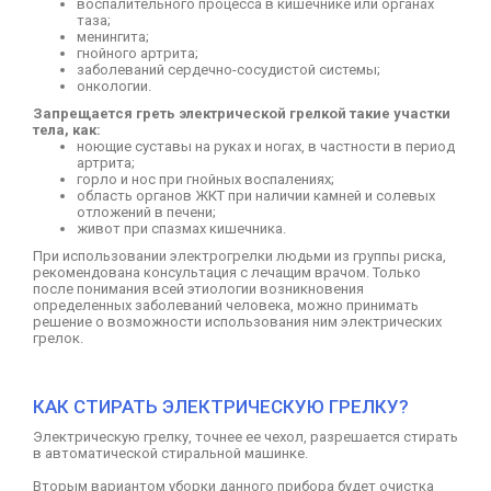
воспалительного процесса в кишечнике или органах
таза;
менингита;
гнойного артрита;
заболеваний сердечно-сосудистой системы;
онкологии.
Запрещается греть электрической грелкой такие участки
тела, как:
ноющие суставы на руках и ногах, в частности в период
артрита;
горло и нос при гнойных воспалениях;
область органов ЖКТ при наличии камней и солевых
отложений в печени;
живот при спазмах кишечника.
При использовании электрогрелки людьми из группы риска,
рекомендована консультация с лечащим врачом. Только
после понимания всей этиологии возникновения
определенных заболеваний человека, можно принимать
решение о возможности использования ним электрических
грелок.
КАК СТИРАТЬ ЭЛЕКТРИЧЕСКУЮ ГРЕЛКУ?
Электрическую грелку, точнее ее чехол, разрешается стирать
в автоматической стиральной машинке.
Вторым вариантом уборки данного прибора будет очистка