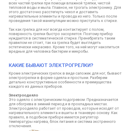
всех частей грелки при помощи влажной тряпки, чистой
тепловой воды и мыла. Главное, не трогать электронику. Для
этого достаточно расстегнуть чехол и доставить
нагревательные элементы и провода из него. Только после
проведения такой манипуляции можно приступать к стирке.
Так как грелка для ног всегда контактирует с полом,
поверхность грелки быстро засоряется. Поэтому прибор
нуждается в систематической стирке. Пренебрегать таким
правилом не стоит, так ка грелка будет выглядеть
эстетически некрасиво. Кроме того, на ней могут накопиться
вредные для человека бактерии и микробы.
КАКИЕ БЫВАЮТ ЭЛЕКТРОГРЕЛКИ?
Кроме электрических грелок в виде сапожек для ног, бывают
электрогрелки в форме одеяла и простыни. Разберем
детально конструктивные особенности и преимущества
каждого из данных приборов.
Электроодеяло
Это одеяло с электрическим подогревом. Предназначается
для обогрева в зимний период и в прохладных местах.
Электроодеяло работает от проводов, которые исходят от
нагревательного элемента и вшиты в тканевую основу. Как
правило, в подобном приборе имеется регулятор
температуры нагрева, блок питания и система экстренного
отключения.