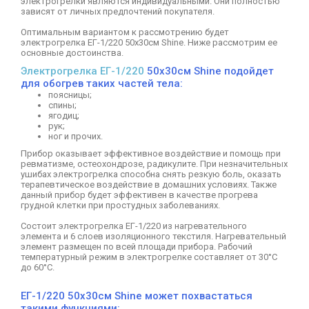
электрогрелки являются индивидуальными. Они полностью
зависят от личных предпочтений покупателя.
Оптимальным вариантом к рассмотрению будет
электрогрелка ЕГ-1/220 50x30см Shine. Ниже рассмотрим ее
основные достоинства.
Электрогрелка ЕГ-1/220
50x30см Shine подойдет
для обогрев таких частей тела:
поясницы;
спины;
ягодиц;
рук;
ног и прочих.
Прибор оказывает эффективное воздействие и помощь при
ревматизме, остеохондрозе, радикулите. При незначительных
ушибах электрогрелка способна снять резкую боль, оказать
терапевтическое воздействие в домашних условиях. Также
данный прибор будет эффективен в качестве прогрева
грудной клетки при простудных заболеваниях.
Состоит электрогрелка ЕГ-1/220 из нагревательного
элемента и 6 слоев изоляционного текстиля. Нагревательный
элемент размещен по всей площади прибора. Рабочий
температурный режим в электрогрелке составляет от 30°C
до 60°C.
ЕГ-1/220 50x30см Shine может похвастаться
такими функциями: