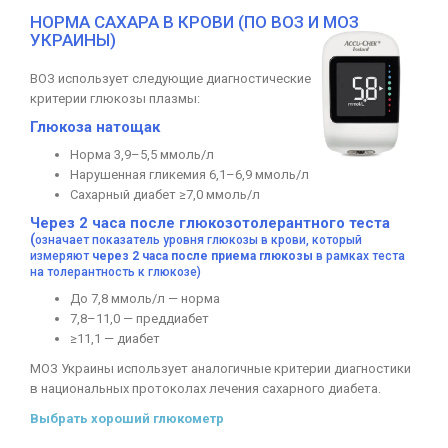
НОРМА САХАРА В КРОВИ (ПО ВОЗ И МОЗ
УКРАИНЫ)
ВОЗ использует следующие диагностические
критерии глюкозы плазмы:
Глюкоза натощак
Норма 3,9–5,5 ммоль/л
Нарушенная гликемия 6,1–6,9 ммоль/л
Сахарный диабет ≥7,0 ммоль/л
Через 2 часа после глюкозотолерантного теста
(
означает показатель уровня глюкозы в крови, который
измеряют
через 2 часа после приема глюкозы
в рамках теста
на толерантность к глюкозе)
До 7,8 ммоль/л — норма
7,8–11,0 — преддиабет
≥11,1 — диабет
МОЗ Украины использует аналогичные критерии диагностики
в национальных протоколах лечения сахарного диабета.
Выбрать хороший глюкометр