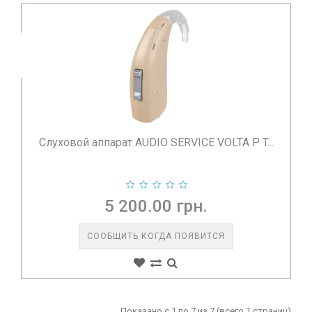
адаптации. Вашему мозгу нужно время, чтобы привыкнуть к
новым звукам.
РЕКОМЕНДАЦИИ ДЛЯ НОВИЧКОВ:
Начинайте с тишины:
Первые дни носите аппарат
дома, разговаривая с одним человеком.
Постепенность:
Увеличивайте время ношения
ежедневно на 1-2 часа.
Слуховой аппарат AUDIO SERVICE VOLTA P T...
Читайте вслух:
Это поможет вам привыкнуть к
собственному голосу, который через аппарат может
звучать иначе.
5 200.00 грн.
Терпение:
Полная адаптация может занять от 2 недель
до 2 месяцев.
СООБЩИТЬ КОГДА ПОЯВИТСЯ
ЗАКЛЮЧЕНИЕ: ВЕРНИТЕ СЕБЕ ПОЛНОТУ
ЖИЗНИ С MED-LINE
Слуховой аппарат — это инвестиция в ваше здоровье,
безопасность и хорошее настроение. Не откладывайте
Показано с 1 по 7 из 7 (всего 1 страниц)