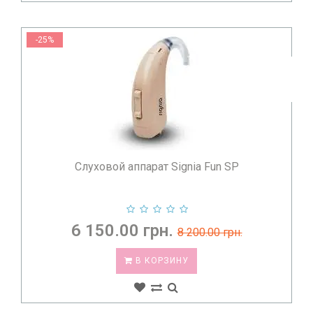
располагается за ушной раковиной. Они наиболее мощные и
универсальные.
Для кого:
Подходят для любой степени потери слуха —
-25%
от легкой до глубокой.
Преимущества:
Легкость в уходе, большой ресурс
батареи, возможность установки мощных усилителей.
Внутриушные и невидимые решения (ITE, CIC)
Эти устройства изготавливаются по индивидуальному слепку
ушного канала или имеют стандартный компактный корпус,
который полностью прячется в ухе.
Слуховой аппарат Signia Fun SP
Для кого:
Для людей, ведущих активный образ жизни и
стремящихся к эстетической незаметности.
Особенности:
Требуют регулярной чистки от ушной
серы, но обеспечивают высокий уровень комфорта при
6 150.00 грн.
8 200.00 грн.
ношении очков.
В КОРЗИНУ
ПРЕИМУЩЕСТВА ПОКУПКИ В МАГАЗИНЕ
МЕДТЕХНИКИ MED-LINE
Мы понимаем, насколько важно получить качественный