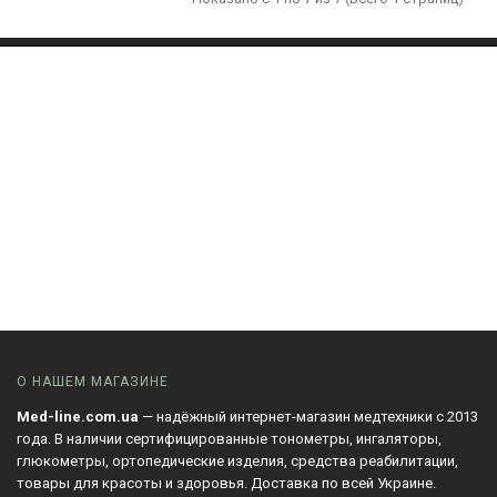
возможность слышать мир на потом. Посетите наш магазин в
Николаеве или выбирайте модель на сайте
Med-line.com.ua
.
Мы гордимся тем, что представляем такие бренды, как
Signia
и
Lorental
, предлагая жителям Николаева и всей Украины
доступ к передовым технологиям слухопротезирования.
Наши консультанты помогут вам подобрать устройство,
которое идеально подойдет под ваши потребности и
бюджет.
Med-line — мы заботимся о том, чтобы вы услышали
каждое важное слово!
О НАШЕМ МАГАЗИНЕ
Med-line.com.ua
— надёжный интернет-магазин медтехники с 2013
года. В наличии сертифицированные тонометры, ингаляторы,
глюкометры, ортопедические изделия, средства реабилитации,
товары для красоты и здоровья. Доставка по всей Украине.