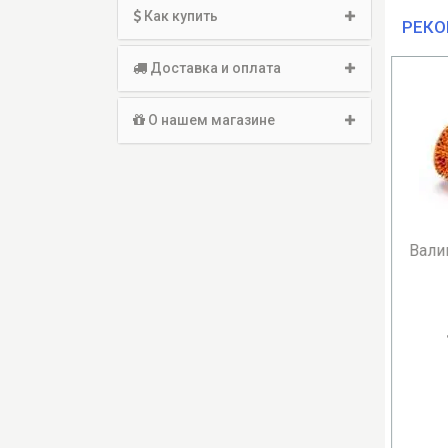
Как купить
РЕКО
Доставка и оплата
-18
О нашем магазине
Валик универсальный Ляпко
Тоно
3,5 Ag...
800
1 025.00 грн.
59
В КОРЗИНУ