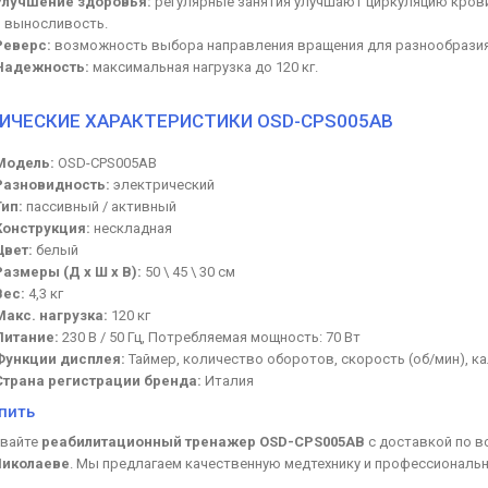
Улучшение здоровья:
регулярные занятия улучшают циркуляцию кров
и выносливость.
Реверс:
возможность выбора направления вращения для разнообразия
Надежность:
максимальная нагрузка до 120 кг.
ИЧЕСКИЕ ХАРАКТЕРИСТИКИ OSD-CPS005AB
Модель:
OSD-CPS005AB
Разновидность:
электрический
Тип:
пассивный / активный
Конструкция:
нескладная
Цвет:
белый
Размеры (Д х Ш х В):
50 \ 45 \ 30 см
Вес:
4,3 кг
Макс. нагрузка:
120 кг
Питание:
230 В / 50 Гц, Потребляемая мощность: 70 Вт
Функции дисплея:
Таймер, количество оборотов, скорость (об/мин), ка
Страна регистрации бренда:
Италия
упить
вайте
реабилитационный тренажер OSD-CPS005AB
с доставкой по в
 Николаеве
. Мы предлагаем качественную медтехнику и профессиональ