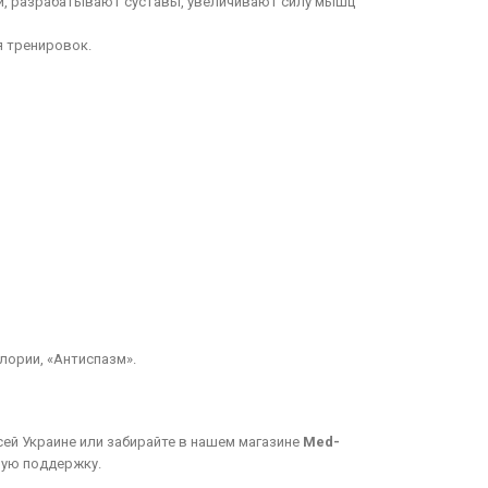
и, разрабатывают суставы, увеличивают силу мышц
 тренировок.
лории, «Антиспазм».
сей Украине или забирайте в нашем магазине
Med-
ную поддержку.