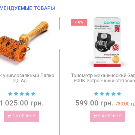
МЕНДУЕМЫЕ ТОВАРЫ
%
-4%
Бесплатная доставка
метр механический Gamma
Тонометр Omron M3 Comf
К встроенный стетоскоп...
(HEM-7155-E) автоматиче
с...
9.00 грн.
3 865.00 грн.
730.00 грн.
4 02
грн.
В КОРЗИНУ
СООБЩИТЬ КОГДА ПОЯВИ