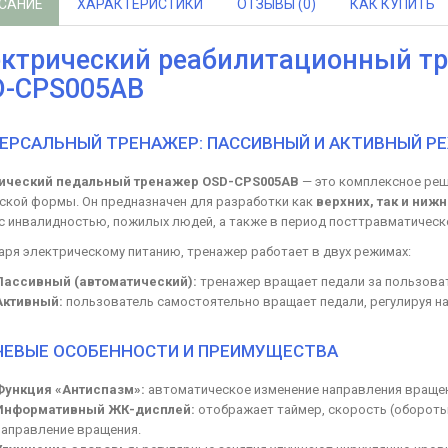
САНИЕ
ХАРАКТЕРИСТИКИ
ОТЗЫВЫ (0)
КАК КУПИТЬ
ктрический реабилитационный тре
D-CPS005AB
ЕРСАЛЬНЫЙ ТРЕНАЖЕР: ПАССИВНЫЙ И АКТИВНЫЙ Р
ический педальный тренажер OSD-CPS005AB
— это комплексное реш
ской формы. Он предназначен для разработки как
верхних, так и ниж
с инвалидностью, пожилых людей, а также в период посттравматическ
аря электрическому питанию, тренажер работает в двух режимах:
Пассивный (автоматический):
тренажер вращает педали за пользоват
Активный:
пользователь самостоятельно вращает педали, регулируя на
ЕВЫЕ ОСОБЕННОСТИ И ПРЕИМУЩЕСТВА
Функция «Антиспазм»:
автоматическое изменение направления вращен
Информативный ЖК-дисплей:
отображает таймер, скорость (обороты 
направление вращения.