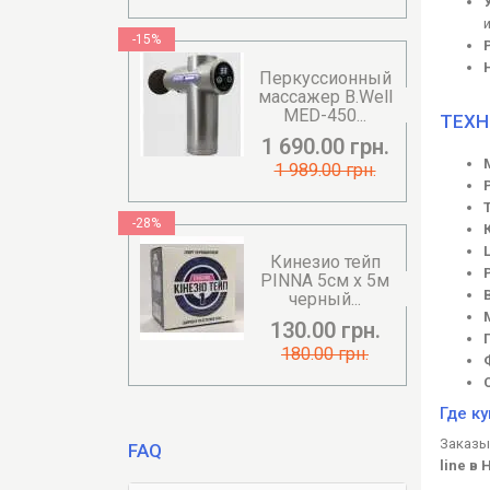
-15%
Перкуссионный
массажер B.Well
MED-450...
ТЕХН
1 690.00 грн.
1 989.00 грн.
-28%
Кинезио тейп
PINNA 5см х 5м
черный...
130.00 грн.
180.00 грн.
Где к
Заказы
FAQ
line в