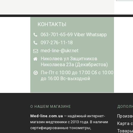
КОНТАКТЫ
063-701-65-69 Viber Whatsapp
097-276-11-18
med-line-@ukr.net
Николаев ул Защитников
Николаева 23а (Декабристов)
Пн-Пт с 10:00 до 17:00 Сб с 10:00
до 16:00 Вс-выходной
О НАШЕМ МАГАЗИНЕ
ДОПОЛ
Med-line.com.ua
— надёжный интернет-
Произв
магазин медтехники с 2013 года. В наличии
Карта 
сертифицированные тонометры,
Товары