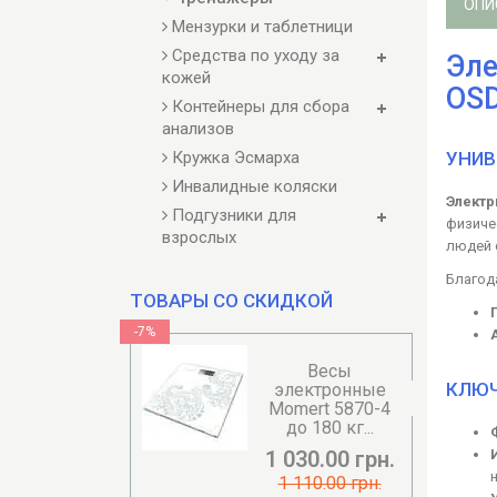
ОПИ
Мензурки и таблетници
Средства по уходу за
Эле
кожей
OS
Контейнеры для сбора
анализов
УНИВ
Кружка Эсмарха
Инвалидные коляски
Электр
Подгузники для
физиче
взрослых
людей 
Благод
ТОВАРЫ СО СКИДКОЙ
-7%
Весы
КЛЮЧ
электронные
Momert 5870-4
до 180 кг...
1 030.00 грн.
1 110.00 грн.