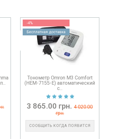
ort
Посуда 5л средство для
ский
ручного мытья посуды TM
Bilysna...
570.00 грн.
0.00
В КОРЗИНУ
ТСЯ