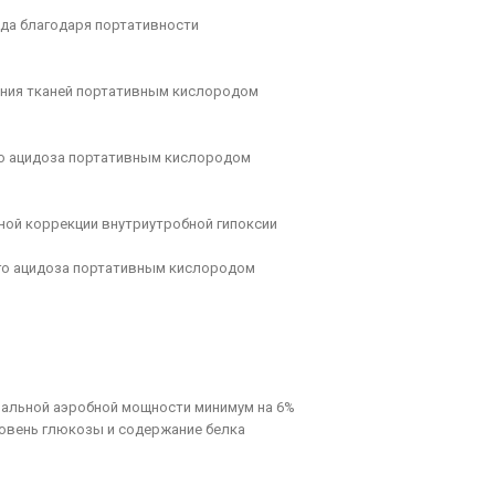
да благодаря портативности
щения тканей портативным кислородом
го ацидоза портативным кислородом
ной коррекции внутриутробной гипоксии
ого ацидоза портативным кислородом
мальной аэробной мощности минимум на 6%
овень глюкозы и содержание белка