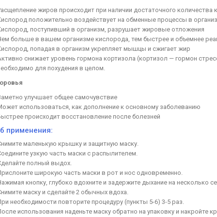
Расщепление жиров происходит при наличии достаточного количества 
Кислород положительно воздействует на обменные процессы в органи
Кислород, поступивший в организм, разрушает жировые отложения
Чем больше в вашем организме кислорода, тем быстрее и объемнее реа
Кислород, попадая в организм укрепляет мышцы и сжигает жир
Активно снижает уровень гормона кортизола (кортизол — гормон стресс
необходимо для похудения в целом.
доровья
Заметно улучшает общее самочувствие
Может использоваться, как дополнение к основному заболеванию
Быстрее происходит восстановление после болезней
б применения:
Снимите маленькую крышку и защитную маску.
Соедините узкую часть маски с распылителем.
Сделайте полный выдох.
Прислоните широкую часть маски в рот и нос одновременно.
Нажимая кнопку, глубоко вдохните и задержите дыхание на несколько се
Снимите маску и сделайте 2 обычных вдоха.
При необходимости повторите процедуру (пункты 5-6) 3-5 раз.
После использования наденьте маску обратно на упаковку и накройте к