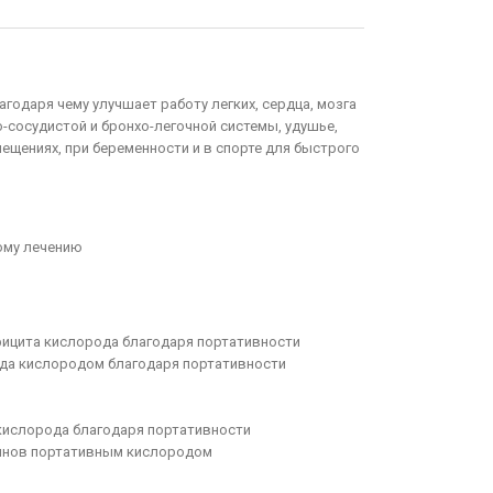
одаря чему улучшает работу легких, сердца, мозга
-сосудистой и бронхо-легочной системы, удушье,
мещениях, при беременности и в спорте для быстрого
ому лечению
фицита кислорода благодаря портативности
рда кислородом благодаря портативности
кислорода благодаря портативности
минов портативным кислородом