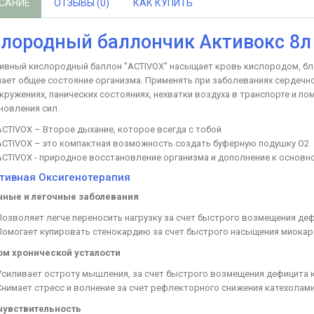
САНИЕ
ОТЗЫВЫ (0)
КАК КУПИТЬ
лородный баллончик Активокс 8л
ивный кислородный баллон "ACTIVOX" насыщает кровь кислородом, благ
шает общее состояние организма. Применять при заболеваниях сердечно
кружениях, панических состояниях, нехватки воздуха в транспорте и по
новления сил.
ACTIVOX – Второе дыхание, которое всегда с тобой
ACTIVOX – это компактная возможность создать буферную подушку О2
ACTIVOX - природное восстановление организма и дополнение к основн
тивная Оксигенотерапия
ные и легочные заболевания
Позволяет легче переносить нагрузку за счет быстрого возмещения де
Помогает купировать стенокардию за счет быстрого насыщения миока
м хронической усталости
Усиливает остроту мышления, за счет быстрого возмещения дефицита 
Снимает стресс и волнение за счет рефлекторного снижения катехола
чувствительность