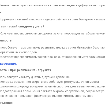
Снижает метеочувствительность за счет возмещения дефицита кислоро
я
Коррекция тканевой гипоксии «здесь и сейчас» за счет быстрого насы
емический синдром у детей
Облегчает переносимость синдрома, за счет коррекции метаболическо
енность
Способствует гармоничному развитию плода за счет быстрой и безопас
портативным кислородом
Облегчает переносимость токсикоза, за счет коррекции метаболическ
ьзование:
орта и при физических нагрузках
Нормализует частоту дыхания, пульс и давление
Кислород расщепляет жиры и способствует росту мышечной массы
Вдыхание кислорода во время занятий спортом дает увеличение макси
Предотвращает повышения лактата в крови спортсменов, сохраняет ур
Значительно повышает физическую выносливость спортсменов
охудения