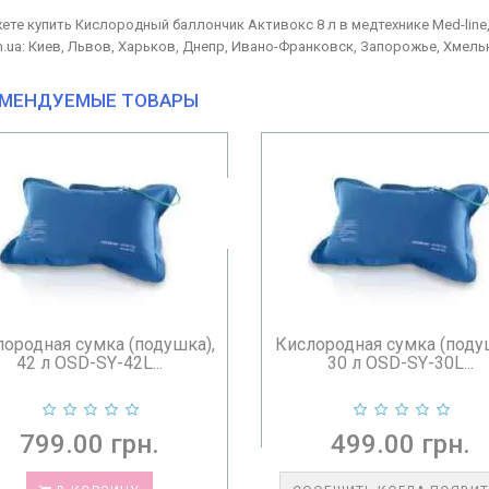
ете купить Кислородный баллончик Активокс 8 л в медтехнике Med-line,
m.ua: Киев, Львов, Харьков, Днепр, Ивано-Франковск, Запорожье, Хмельн
МЕНДУЕМЫЕ ТОВАРЫ
ородная сумка (подушка),
Кислородная сумка (поду
42 л OSD-SY-42L...
30 л OSD-SY-30L...
799.00 грн.
499.00 грн.