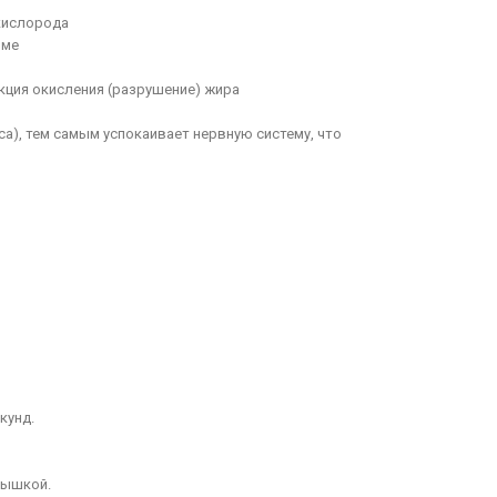
кислорода
зме
кция окисления (разрушение) жира
а), тем самым успокаивает нервную систему, что
кунд.
рышкой.