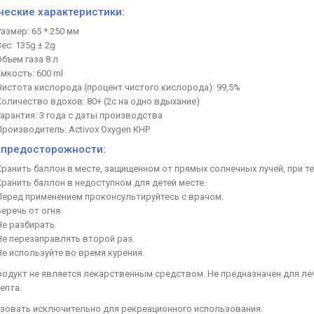
ческие характеристики:
Размер: 65 * 250 мм
Вес: 135g ± 2g
Объем газа 8 л
Емкость: 600 ml
Чистота кислорода (процент чистого кислорода): 99,5%
Количество вдохов: 80+ (2с на одно вдыхание)
Гарантия: 3 года с даты производства
Производитель: Activox Oxygen КНР
предосторожности:
Хранить баллон в месте, защищенном от прямых солнечных лучей, при т
Хранить баллон в недоступном для детей месте.
Перед применением проконсультируйтесь с врачом.
Беречь от огня.
Не разбирать.
Не перезаправлять второй раз.
Не используйте во время курения.
родукт не является лекарственным средством. Не предназначен для ле
епта.
зовать исключительно для рекреационного использования.