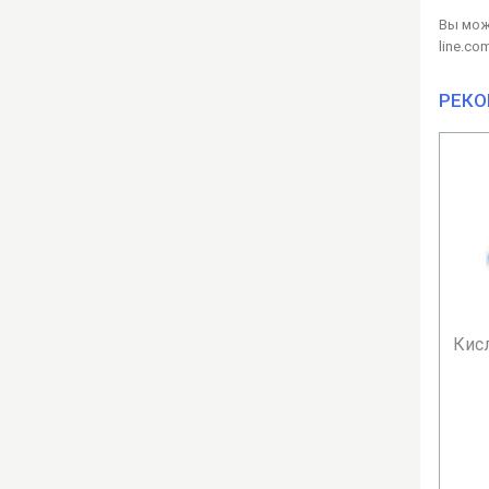
Вы мож
line.co
РЕКО
Кисл