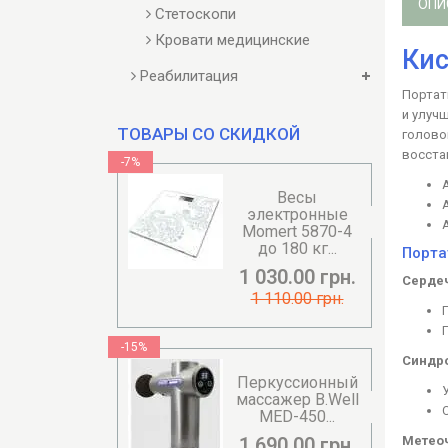
ОПИ
Стетоскопи
Кровати медицинские
Кис
Реабилитация
Портат
и улуч
ТОВАРЫ СО СКИДКОЙ
голово
восста
-7%
Весы
электронные
Momert 5870-4
до 180 кг...
Порта
1 030.00 грн.
Сердеч
1 110.00 грн.
-15%
Синдро
Перкуссионный
массажер B.Well
MED-450...
Метео
1 690.00 грн.