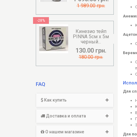
1 989.00 грн.
Анеми
-28%
Кинезио тейп
Ацетон
PINNA 5см х 5м
черный...
130.00 грн.
Берем
180.00 грн.
Испол
FAQ
Для сп
Как купить
Доставка и оплата
О нашем магазине
Для п