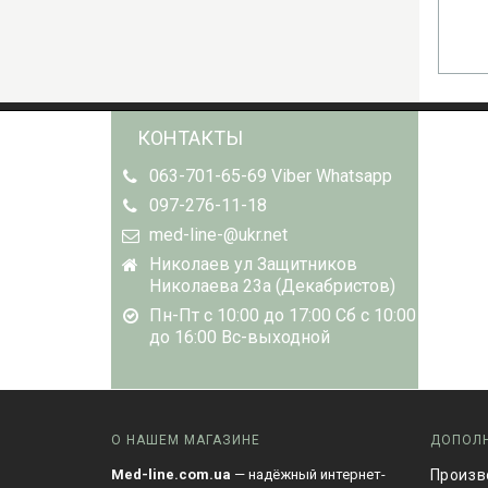
КОНТАКТЫ
063-701-65-69 Viber Whatsapp
097-276-11-18
med-line-@ukr.net
Николаев ул Защитников
Николаева 23а (Декабристов)
Пн-Пт с 10:00 до 17:00 Сб с 10:00
до 16:00 Вс-выходной
О НАШЕМ МАГАЗИНЕ
ДОПОЛ
Med-line.com.ua
— надёжный интернет-
Произв