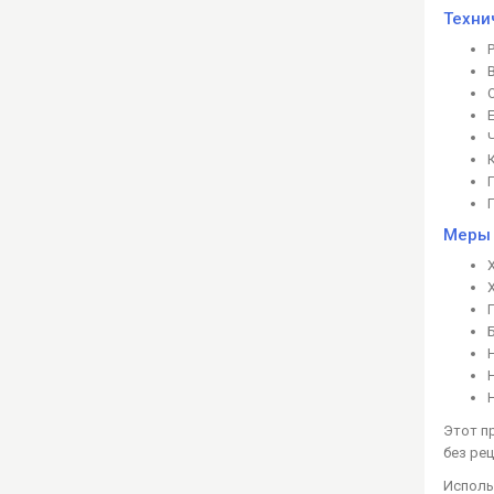
Техни
Меры 
Этот п
без рец
Исполь