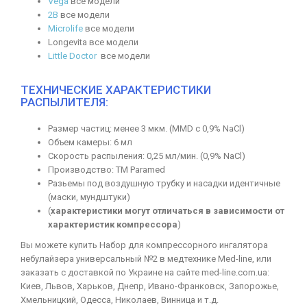
Vega
все модели
2B
все модели
Microlife
все модели
Longevita все модели
Little Doctor
все модели
ТЕХНИЧЕСКИЕ ХАРАКТЕРИСТИКИ
РАСПЫЛИТЕЛЯ:
Размер частиц: менее 3 мкм. (ММD с 0,9% NaCl)
Объем камеры: 6 мл
Скорость распыления: 0,25 мл/мин. (0,9% NaCl)
Производство: ТМ Paramed
Разьемы под воздушную трубку и насадки идентичные
(маски, мундштуки)
(
характеристики могут отличаться в зависимости от
характеристик компрессора
)
Вы можете купить Набор для компрессорного ингалятора
небулайзера универсальный №2 в медтехнике Med-line, или
заказать с доставкой по Украине на сайте med-line.com.ua:
Киев, Львов, Харьков, Днепр, Ивано-Франковск, Запорожье,
Хмельницкий, Одесса, Николаев, Винница и т.д.