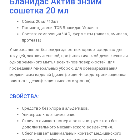
Бланидас Актив энзим
сошетка 20 мл
Объем: 20 мл*10шт
Производитель: ТОВ Бланидас Украина
Состав: композиция ЧАС, ферменты (липаза, амилаза,
протеаза)
Универсальное безальдегидное нехлорное средство для
текущей, заключительной, профилактической дезинфекции и
одновременного мытья всех типов поверхностей, для
проведения генеральных уборок, для обеззараживания
медицинских изделий (дезинфекция + предстерилизационная
очистка + дезинфекция высокого уровня)
СВОЙСТВА:
Средство без хлора и альдегидов.
Универсальное применение.
Отлично очищает поверхности инструментов без
дополнительного механического воздействия.
Обеспечивает минимальный контакт медицинского
персонала с инфицированным инструментарием.