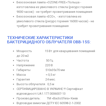
Безозоновая лампа «OZONE-FREE» Польша -
изготовлена из увиолевого стекла (ресурс горения
9000 часов) - не требует проветривания помещения
Безозоновая лампа «ECO», - изготовлена из
увиолевого стекла (ресурс горения 16000 часов) - не
требует проветривания помещения
ТЕХНИЧЕСКИЕ ХАРАКТЕРИСТИКИ
БАКТЕРИЦИДНОГО ОБЛУЧАТЕЛЯ ОBB-15S:
Мощность 15 Вт для кварцевания помещений
до 20 м2
Частота 50 Гц
Напряжение 220 В
Габариты 510x35x70 мм
Масса ≈ 0,5 кг
Гарантия 24 мес.
Высота облучателя 0,5 м
СЕРТИФИЦИРОВАНО В УКРАИНЕ !!! Сертифікат
відповідності UA1.177.0006007-13
Производитель: TM «BactoSfera» Киев
Відповідає вимогам ДСТУ IEC 60598-2-1-2002