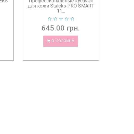
LEKS
Профессиональные кусачки
INE
для кожи Staleks PRO SMART
11...
нструменты STALEKS
, сертифицированные и
645.00 грн.
В КОРЗИНУ
служат вам годами — в Med-Line.