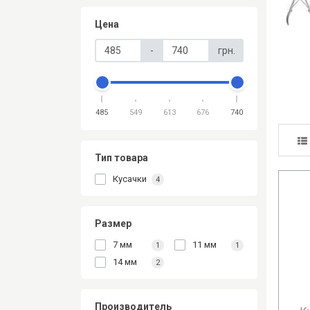
Цена
-
грн.
485
549
613
676
740
Тип товара
Кусачки
4
Размер
7 мм
11 мм
1
1
14 мм
2
Производитель