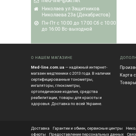
med-line-@ukr.net
Николаев ул Защитников
Николаева 23а (Декабристов)
Пн-Пт с 10:00 до 17:00 Сб с 10:00
до 16:00 Вс-выходной
О НАШЕМ МАГАЗИНЕ
ДОПОЛ
Med-line.com.ua
— надёжный интернет-
Произв
магазин медтехники с 2013 года. В наличии
Карта 
сертифицированные тонометры,
Товары
ингаляторы, глюкометры,
ортопедические изделия, средства
реабилитации, товары для красоты и
здоровья. Доставка по всей Украине.
Доставка
Гарантии и обмен, сервисные центры
Нико
оферты
Предоставление персональных данных
Связ