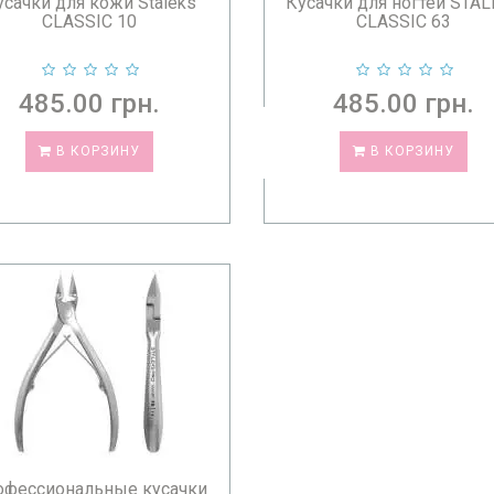
усачки для кожи Staleks
Кусачки для ногтей STA
ПОЧЕМУ СТОИТ КУПИТЬ КУСАЧКИ В MED-L
CLASSIC 10
CLASSIC 63
Интернет-магазин
Med-Line
предлагает оригинальные
и
проверенные профессионалами.
485.00 грн.
485.00 грн.
Преимущества покупки у нас:
официальная продукция;
В КОРЗИНУ
В КОРЗИНУ
консультации специалистов;
доставка по всей Украине;
гарантия качества и выгодные цены.
Выбирайте профессиональные кусачки, которые про
офессиональные кусачки