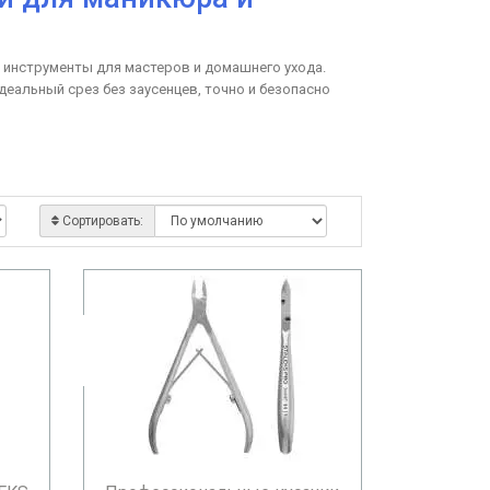
инструменты для мастеров и домашнего ухода.
еальный срез без заусенцев, точно и безопасно
трумент служит годами, сохраняя остроту и
 И ДОЛГОВЕЧНОСТИ
Сортировать:
лонного ухода.
ом
, что гарантирует безупречное качество среза.
 лезвиями;
;
я.
я к коррозии.
лавный ход, надежная пружина.