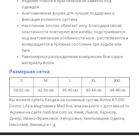
Изделие тонкое и практически не заметно под
одеждой.
Анатомическая форма для лучшей поддержки и
фиксации коленного сустава.
Наколенник плотно облегает ногу. Благодаря своей
эластичности повторяет все изгибы, подстраивается
под анатомические особенности ноги - растягивается и
возвращается в прежнее состояние при ходьбе или
беге.
Равномерное распределение компрессии благодаря
материалу Active.
Размерная сетка:
S
M
L
XL
XXL
28-32 см
32-36 см
36-40 см
40-44 см
44-48 см
Вы можете купить Бандаж на коленный сустав Active А7-052
Doctor Life в медтехнике Med-line, или заказать с доставкой по
Украине на сайте med-line.com.ua: Киев, Львов, Харьков,
Днепр, Ивано-Франковск, Запорожье, Хмельницкий, Одесса,
Николаев, Винница и т.д.