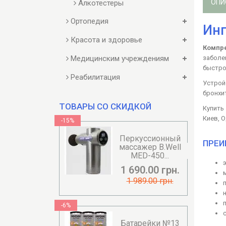
ОПИ
Алкотестеры
Ортопедия
Инг
Красота и здоровье
Компре
заболе
Медицинским учреждениям
быстро
Реабилитация
Устрой
бронхи
ТОВАРЫ СО СКИДКОЙ
Купить
Киев, О
-15%
Перкуссионный
ПРЕИ
массажер B.Well
MED-450...
1 690.00 грн.
1 989.00 грн.
-6%
Батарейки №13