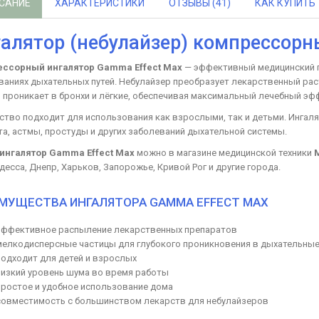
САНИЕ
ХАРАКТЕРИСТИКИ
ОТЗЫВЫ (41)
КАК КУПИТЬ
алятор (небулайзер) компрессорн
ссорный ингалятор Gamma Effect Max
— эффективный медицинский п
ваниях дыхательных путей. Небулайзер преобразует лекарственный ра
 проникает в бронхи и лёгкие, обеспечивая максимальный лечебный эф
ство подходит для использования как взрослыми, так и детьми. Ингал
та, астмы, простуды и других заболеваний дыхательной системы.
ингалятор Gamma Effect Max
можно в магазине медицинской техники
десса, Днепр, Харьков, Запорожье, Кривой Рог и другие города.
МУЩЕСТВА ИНГАЛЯТОРА GAMMA EFFECT MAX
эффективное распыление лекарственных препаратов
мелкодисперсные частицы для глубокого проникновения в дыхательные
подходит для детей и взрослых
низкий уровень шума во время работы
простое и удобное использование дома
совместимость с большинством лекарств для небулайзеров