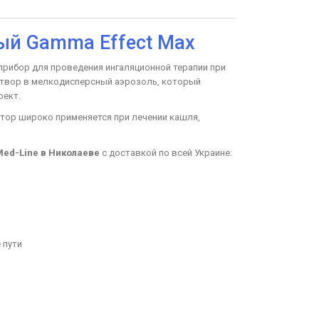
ый Gamma Effect Max
рибор для проведения ингаляционной терапии при
створ в мелкодисперсный аэрозоль, который
фект.
ятор широко применяется при лечении кашля,
Med-Line в Николаеве
с доставкой по всей Украине:
 пути