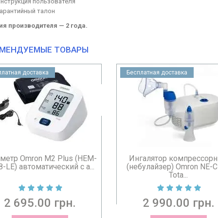
инструкция пользователя
гарантийный талон
ия производителя — 2 года.
МЕНДУЕМЫЕ ТОВАРЫ
платная доставка
галятор компрессорный
Мяч массажный зеленый Dr
булайзер) Omron NE-C102
7см
Tota...
2 990.00 грн.
149.00 грн.