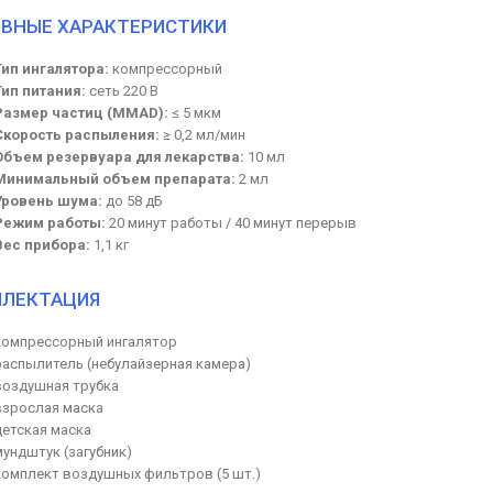
ВНЫЕ ХАРАКТЕРИСТИКИ
Тип ингалятора:
компрессорный
Тип питания:
сеть 220 В
Размер частиц (MMAD):
≤ 5 мкм
Скорость распыления:
≥ 0,2 мл/мин
Объем резервуара для лекарства:
10 мл
Минимальный объем препарата:
2 мл
Уровень шума:
до 58 дБ
Режим работы:
20 минут работы / 40 минут перерыв
Вес прибора:
1,1 кг
ЛЕКТАЦИЯ
компрессорный ингалятор
распылитель (небулайзерная камера)
воздушная трубка
взрослая маска
детская маска
мундштук (загубник)
комплект воздушных фильтров (5 шт.)