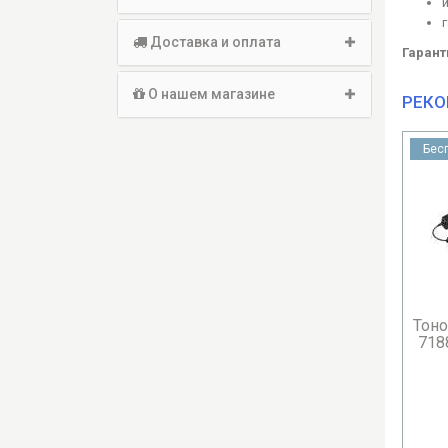
Доставка и оплата
Гарант
О нашем магазине
РЕКО
Бесплатная доставка
Бес
Тонометр Omron M2 Plus (HEM-
Ин
7188-LE) автоматический с а...
(не
2 695.00 грн.