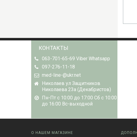
В КОРЗИНУ
КОНТАКТЫ
063-701-65-69 Viber Whatsapp
097-276-11-18
med-line-@ukr.net
Николаев ул Защитников
Николаева 23а (Декабристов)
Пн-Пт с 10:00 до 17:00 Сб с 10:00
до 16:00 Вс-выходной
О НАШЕМ МАГАЗИНЕ
ДОПОЛ