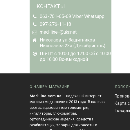
КОНТАКТЫ
063-701-65-69 Viber Whatsapp
097-276-11-18
med-line-@ukr.net
Николаев ул Защитников
Николаева 23а (Декабристов)
Пн-Пт с 10:00 до 17:00 Сб с 10:00
до 16:00 Вс-выходной
О НАШЕМ МАГАЗИНЕ
ДОПОЛ
Med-line.com.ua
— надёжный интернет-
Произв
магазин медтехники с 2013 года. В наличии
Карта 
сертифицированные тонометры,
Товары
ингаляторы, глюкометры,
ортопедические изделия, средства
реабилитации, товары для красоты и