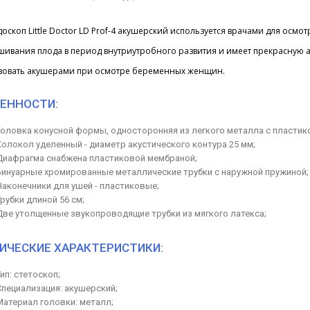
скоп Little Doctor LD Prof-4 акушерский используется врачами для осмо
шивания плода в период внутриутробного развития и имеет прекрасную а
зовать акушерами при осмотре беременных женщин.
ЕННОСТИ:
Головка конусной формы, односторонняя из легкого металла с пласти
Колокол уделенный - диаметр акустического контура 25 мм;
Диафрагма снабжена пластиковой мембраной;
Бинуарные хромированные металлические трубки с наружной пружиной;
Наконечники для ушей - пластиковые;
Трубки длиной 56 см;
Две утолщенные звукопроводящие трубки из мягкого латекса;
ИЧЕСКИЕ ХАРАКТЕРИСТИКИ:
Тип: стетоскоп;
Специализация: акушерский;
Материал головки: металл;