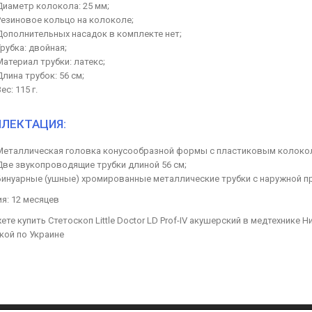
Диаметр колокола: 25 мм;
Резиновое кольцо на колоколе;
Дополнительных насадок в комплекте нет;
Трубка: двойная;
Материал трубки: латекс;
Длина трубок: 56 см;
ес: 115 г.
ЛЕКТАЦИЯ:
Металлическая головка конусообразной формы с пластиковым колоко
Две звукопроводящие трубки длиной 56 см;
Бинуарные (ушные) хромированные металлические трубки c наружной пр
я: 12 месяцев
те купить Стетоскоп Little Doctor LD Prof-IV акушерский в медтехнике Ни
кой по Украине