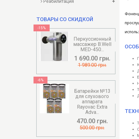
Реабилитация
Фонендо
ТОВАРЫ СО СКИДКОЙ
прослу
-15%
исполь
Перкуссионный
массажер B.Well
ОСОБ
MED-450...
1 690.00 грн.
1 989.00 грн.
-6%
Батарейки №13
для слухового
аппарата
Rayovac Extra
ТЕХН
Adva...
470.00 грн.
500.00 грн.