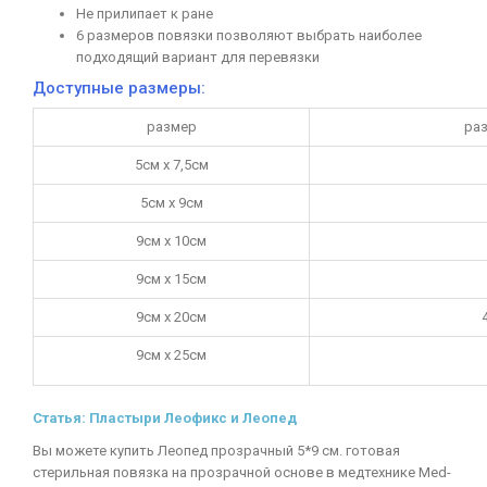
Не прилипает к ране
6 размеров повязки позволяют выбрать наиболее
подходящий вариант для перевязки
Доступные размеры:
размер
ра
5см х 7,5см
5см х 9см
9см х 10см
9см х 15см
9см х 20см
9см х 25см
Статья: Пластыри Леофикс и Леопед
Вы можете купить Леопед прозрачный 5*9 см. готовая
стерильная повязка на прозрачной основе в медтехнике Med-