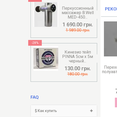
Перкуссионный
РЕКО
массажер B.Well
MED-450...
1 690.00 грн.
1 989.00 грн.
-28%
Кинезио тейп
PINNA 5см х 5м
черный...
Переходник к тонометрам
Пе
130.00 грн.
полуавтоматическим Gamma
авто
180.00 грн.
Semi, ...
70.00 грн.
FAQ
В КОРЗИНУ
Как купить