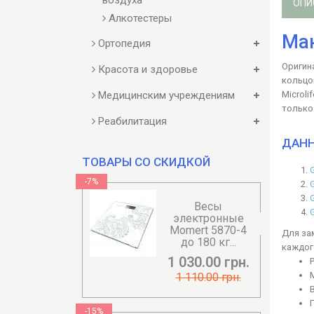
воздуха
ОПИ
Алкотестеры
Ман
Ортопедия
Оригин
Красота и здоровье
кольцо
Microli
Медицинским учреждениям
только
Реабилитация
ДАНН
ТОВАРЫ СО СКИДКОЙ
-7%
Весы
электронные
Momert 5870-4
Для за
до 180 кг...
каждог
1 030.00 грн.
1 110.00 грн.
-15%