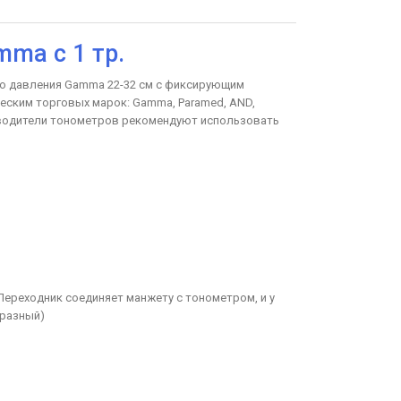
ma с 1 тр.
о давления Gamma 22-32 см с фиксирующим
еским торговых марок: Gamma, Paramed, AND,
е производители тонометров рекомендуют использовать
ереходник соединяет манжету с тонометром, и у
бразный)