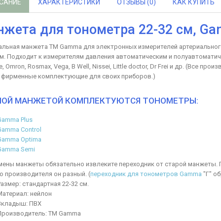
САНИЕ
ХАРАКТЕРИСТИКИ
ОТЗЫВЫ (0)
КАК КУПИТЬ
жета для тонометра 22-32 см, Gam
альная манжета ТМ Gamma для электронных измерителей артериальног
м. Подходит к измерителям давления автоматическим и полуавтоматич
fe, Omron, Rosmax, Vega, B Well, Nissei, Little doctor, Dr Frei и др. (Вс
 фирменные комплектующие для своих приборов.)
ОЙ МАНЖЕТОЙ КОМПЛЕКТУЮТСЯ ТОНОМЕТРЫ:
Gamma Plus
Gamma Control
Gamma Optima
Gamma Semi
мены манжеты обязательно извлеките переходник от старой манжеты. П
о производителя он разный. (
переходник для тонометров Gamma
"Г" о
Размер: стандартная 22-32 см.
Материал: нейлон
Вкладыш: ПВХ
Производитель: ТМ Gamma