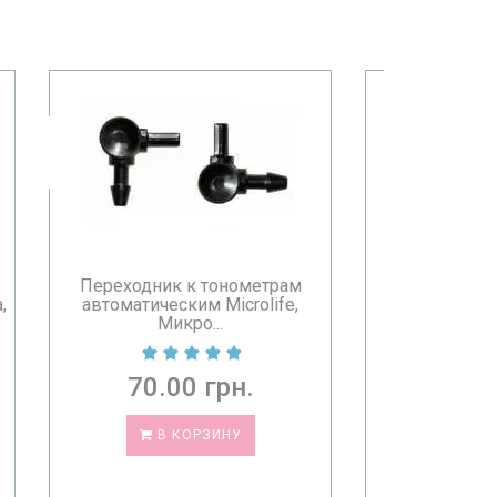
рам
Переходник к тонометрам
fe,
полуавтоматическим Gamma
M1-S, ...
70.00 грн.
СООБЩИТЬ КОГДА ПОЯВИТСЯ