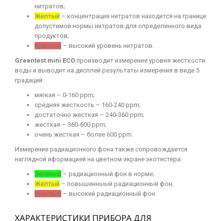
нитратов;
Желтый
– концентрация нитратов находится на границе
допустимой нормы нитратов для определенного вида
продуктов;
Красный
– высокий уровень нитратов.
Greentest mini ECO
производит измерение уровня жесткости
воды и выводит на дисплей результаты измерения в виде 5
градаций:
мягкая – 0-160 ppm;
средняя жесткость – 160-240 ppm;
достаточно жесткая – 240-360 ppm;
жесткая – 360-600 ppm;
очень жесткая – более 600 ppm.
Измерение радиационного фона также сопровождается
наглядной иформацией на цветном экране экотестера:
Зеленый
– радиационный фон в норме;
Желтый
– повышенныый радиационный фон;
Красный
– высокий радиационный фон.
ХАРАКТЕРИСТИКИ ПРИБОРА ДЛЯ