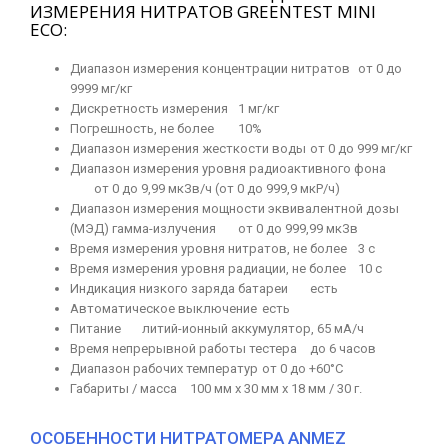
ИЗМЕРЕНИЯ НИТРАТОВ GREENTEST MINI
ECO:
Диапазон измерения концентрации нитратов
от 0 до
9999 мг/кг
Дискретность измерения
1 мг/кг
Погрешность, не более
10%
Диапазон измерения жесткости воды
от 0 до 999 мг/кг
Диапазон измерения уровня радиоактивного фона
от 0 до 9,99 мкЗв/ч (от 0 до 999,9 мкР/ч)
Диапазон измерения мощности эквивалентной дозы
(МЭД) гамма-излучения
от 0 до 999,99 мкЗв
Время измерения уровня нитратов, не более
3 с
Время измерения уровня радиации, не более
10 с
Индикация низкого заряда батареи
есть
Автоматическое выключение
есть
Питание
литий-ионный аккумулятор, 65 мА/ч
Время непрерывной работы тестера
до 6 часов
Диапазон рабочих температур
от 0 до +60°С
Габариты / масса
100 мм x 30 мм x 18 мм / 30 г.
ОСОБЕННОСТИ НИТРАТОМЕРА ANMEZ