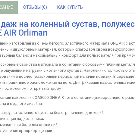
САНИЕ
ОТЗЫВЫ (0)
КАК КУПИТЬ
даж на коленный сустав, полуже
 AIR Orliman
нник изготовлен из очень легкого, эластичного материала ONE AIR с акт
енный двухслойный материал, который благодаря своей воздухопрони
атурный баланс и максимальный комфорт для пользователя при прямом
ссионные свойства материала в сочетании с боковыми гибкими метал
е ощущения и нагрузки с коленного сустава. Наколенник полностью отк
зования в послеоперационный период при наличии повязки. В середине
ить правильное расположение на ноге. Для фиксации надколенника имее
и под коленом - открытый проем.
сткий наколенник OA8000 ONE AIR - это сочетание универсального раз
ала и модного дизайна.
разгрузка коленного сустава без ограничения движений;
фиксация надколенника;
уменьшение болевых ощущений;
улучшение проприорецепции.