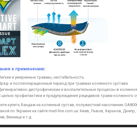
ания к применению:
Легкие и умеренные травмы, нестабильность.
Пред- и послеоперационный период при травмах коленного сустава.
Дегенеративно-дистрофические и воспалительные процессы в коленном
С целью профилактики и предупреждения рецидивов травм коленного с
ете купить Бандаж на коленный сустав, полужесткий наколенник OA8000 O
вкой по Украине на сайте med-line.com.ua: Киев, Львов, Харьков, Днеп
в, Винница и т.д.