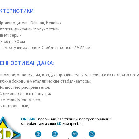
КТЕРИСТИКИ:
Производитель: Orliman, Испания
Степень фиксации: полужесткий
Цвет: серый
Высота: 30 см
Размер: универсальный, обхват колена 29-56 см.
ЕННОСТИ БАНДАЖА:
Двойной, эластичный, воздухопроницаемый материал с активной 3D ком
Гибкие боковые металлические стабилизаторы;
Полностью раскрывается;
Силиконовая лента внутри;
Застежки Micro-Velcro;
Билатеральный;