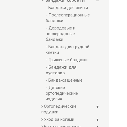
Бандажи, корсеты
- Бандажи для спины
- Послеоперационные
бандажи
- Дородовые и
послеродовые
бандажи
- Бандаж для грудной
клетки
- Грыжевые бандажи
- Бандажи для
суставов
- Бандажи шейные
- Детские
ортопедические
изделия
Ортопедические
подушки
Уход за ногами
Бинты эластичные,