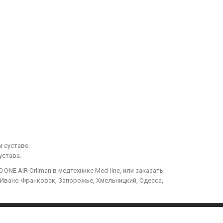
 суставе.
устава.
NE AIR Orliman в медтехнике Med-line, или заказать
р, Ивано-Франковск, Запорожье, Хмельницкий, Одесса,