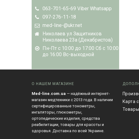
063-701-65-69 Viber Whatsapp
097-276-11-18
med-line-@ukr.net
Николаев ул Защитников
Николаева 23а (Декабристов)
Пн-Пт с 10:00 до 17:00 Сб с 10:00
до 16:00 Вс-выходной
О НАШЕМ МАГАЗИНЕ
ДОПОЛ
Med-line.com.ua
— надёжный интернет-
Произв
магазин медтехники с 2013 года. В наличии
Карта 
сертифицированные тонометры,
Товары
ингаляторы, глюкометры,
ортопедические изделия, средства
реабилитации, товары для красоты и
здоровья. Доставка по всей Украине.