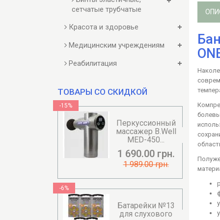
сетчатые трубчатые
ОПИ
Красота и здоровье
Бан
Медицинским учреждениям
ONE
Реабилитация
Наколе
соврем
темпер
ТОВАРЫ СО СКИДКОЙ
Компре
-15%
болевы
Перкуссионный
исполь
массажер B.Well
сохран
MED-450...
област
1 690.00 грн.
Полуже
1 989.00 грн.
матери
-6%
Батарейки №13
для слухового