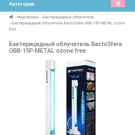
Категории
Медтехника
Бактерицидные облучатели
Бактерицидный облучатель BactoSfera ОBB-15P-METAL ozone
free
Бактерицидный облучатель BactoSfera
ОBB-15P-METAL ozone free