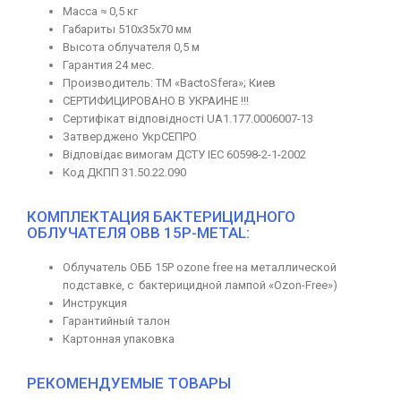
Масса ≈ 0,5 кг
Габариты 510x35x70 мм
Высота облучателя 0,5 м
Гарантия 24 мес.
Производитель: TM «BactoSfera»; Киев
СЕРТИФИЦИРОВАНО В УКРАИНЕ !!!
Сертифікат відповідності UA1.177.0006007-13
Затверджено УкрСЕПРО
Відповідає вимогам ДСТУ IEC 60598-2-1-2002
Код ДКПП 31.50.22.090
КОМПЛЕКТАЦИЯ БАКТЕРИЦИДНОГО
ОБЛУЧАТЕЛЯ ОBB 15P-METAL:
Облучатель ОББ 15P ozone free на металлической
подставке, с бактерицидной лампой «Ozon-Free»)
Инструкция
Гарантийный талон
Картонная упаковка
РЕКОМЕНДУЕМЫЕ ТОВАРЫ