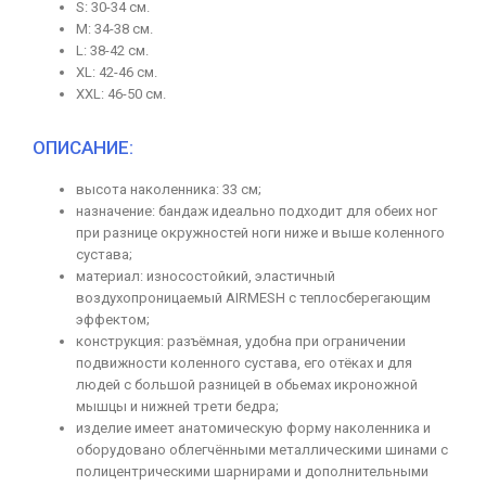
S: 30-34 см.
M: 34-38 см.
L: 38-42 см.
XL: 42-46 см.
XXL: 46-50 см.
ОПИСАНИЕ:
высота наколенника: 33 см;
назначение: бандаж идеально подходит для обеих ног
при разнице окружностей ноги ниже и выше коленного
сустава;
материал: износостойкий, эластичный
воздухопроницаемый AIRMESH с теплосберегающим
эффектом;
конструкция: разъёмная, удобна при ограничении
подвижности коленного сустава, его отёках и для
людей с большой разницей в обьемах икроножной
мышцы и нижней трети бедра;
изделие имеет анатомическую форму наколенника и
оборудовано облегчёнными металлическими шинами с
полицентрическими шарнирами и дополнительными