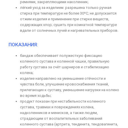
ремнями, закрепляющими наколенник;
лёгкий уход за изделием: разрешена только ручная
стирка при температуре не более 30ºC; не допускается
отжим изделия и применение при стирке веществ,
содержащих хлор; сушить при комнатной температуре
вдали от солнечных лучей и нагревательных приборов.
ПОКАЗАНИЯ:
бандаж обеспечивает полужесткую фиксацию
коленного сустава и коленной чашки, правильную
работу сустава за счёт шарниров и стабилизацию
колена;
изделие направлено на уменьшение отёчности и
чувства боли, улучшение кровоснабжения тканей,
прилегающих к суставу, уменьшение нагрузки на колено
во время ходьбы;
продукт показан при нестабильности коленного
сустава, травмах и повреждениях колена,
надколенников и менисков, а также людям,
страдающим от воспалительных заболеваний
коленного сустава (артрита, тендинита, тендовагинита,