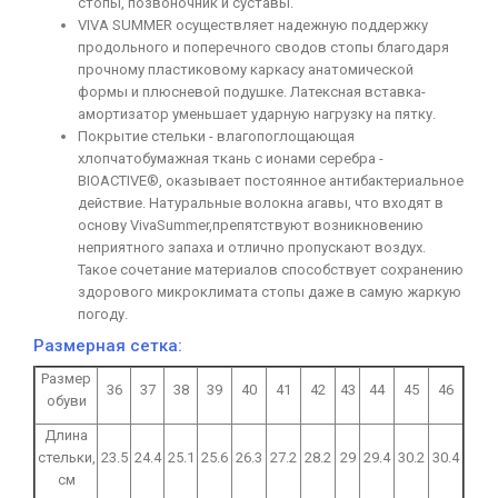
стопы, позвоночник и суставы.
VIVA SUMMER осуществляет надежную поддержку
продольного и поперечного сводов стопы благодаря
прочному пластиковому каркасу анатомической
формы и плюсневой подушке. Латексная вставка-
амортизатор уменьшает ударную нагрузку на пятку.
Покрытие стельки - влагопоглощающая
хлопчатобумажная ткань с ионами серебра -
BIOACTIVE®, оказывает постоянное антибактериальное
действие. Натуральные волокна агавы, что входят в
основу VivaSummer,препятствуют возникновению
неприятного запаха и отлично пропускают воздух.
Такое сочетание материалов способствует сохранению
здорового микроклимата стопы даже в самую жаркую
погоду.
Размерная сетка:
Размер
36
37
38
39
40
41
42
43
44
45
46
обуви
Длина
стельки,
23.5
24.4
25.1
25.6
26.3
27.2
28.2
29
29.4
30.2
30.4
см