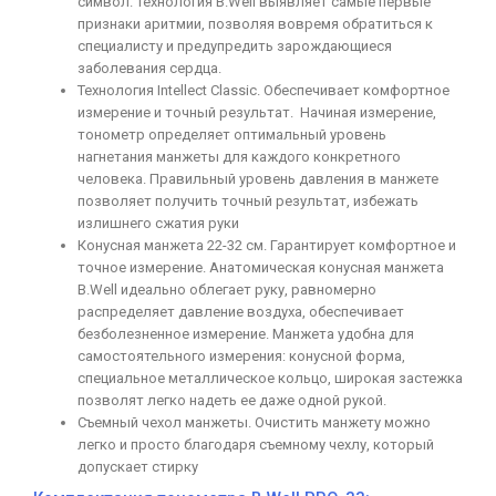
символ. Технология B.Well выявляет самые первые
признаки аритмии, позволяя вовремя обратиться к
специалисту и предупредить зарождающиеся
заболевания сердца.
Технология Intellect Classic. Обеспечивает комфортное
измерение и точный результат. Начиная измерение,
тонометр определяет оптимальный уровень
нагнетания манжеты для каждого конкретного
человека. Правильный уровень давления в манжете
позволяет получить точный результат, избежать
излишнего сжатия руки
Конусная манжета 22-32 см. Гарантирует комфортное и
точное измерение. Анатомическая конусная манжета
B.Well идеально облегает руку, равномерно
распределяет давление воздуха, обеспечивает
безболезненное измерение. Манжета удобна для
самостоятельного измерения: конусной форма,
специальное металлическое кольцо, широкая застежка
позволят легко надеть ее даже одной рукой.
Съемный чехол манжеты. Очистить манжету можно
легко и просто благодаря съемному чехлу, который
допускает стирку