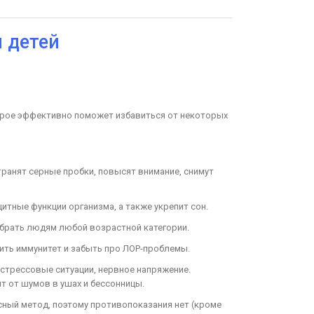
 детей
торое эффективно поможет избавиться от некоторых
транят серные пробки, повысят внимание, снимут
тные функции организма, а также укрепит сон.
брать людям любой возрастной категории.
ить иммунитет и забыть про ЛОР-проблемы.
, стрессовые ситуации, нервное напряжение.
т от шумов в ушах и бессонницы.
ный метод, поэтому противопоказания нет (кроме