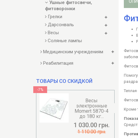
ОПИ
Ушные фитосвечи,
фитоворонки
Фит
Грелки
Дарсонваль
Весы
Соляные лампы
Фитосв
Медицинским учреждениям
заболев
Реабилитация
Фитосв
Помогу
ТОВАРЫ СО СКИДКОЙ
раздра
-7%
Теплая
Фитосв
Весы
электронные
Кроме 
Momert 5870-4
до 180 кг...
Показ
1 030.00 грн.
Средст
1 110.00 грн.
Против