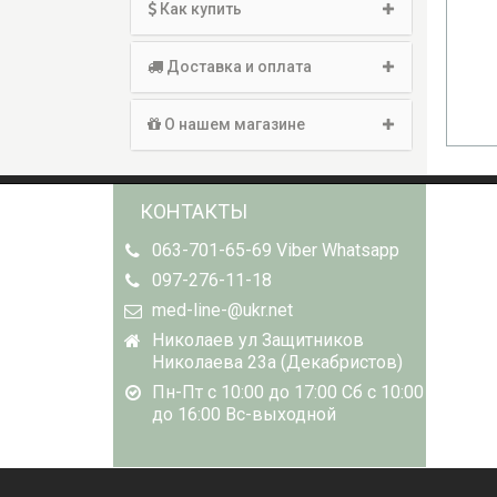
Как купить
Доставка и оплата
О нашем магазине
КОНТАКТЫ
063-701-65-69 Viber Whatsapp
097-276-11-18
med-line-@ukr.net
Николаев ул Защитников
Николаева 23а (Декабристов)
Пн-Пт с 10:00 до 17:00 Сб с 10:00
до 16:00 Вс-выходной