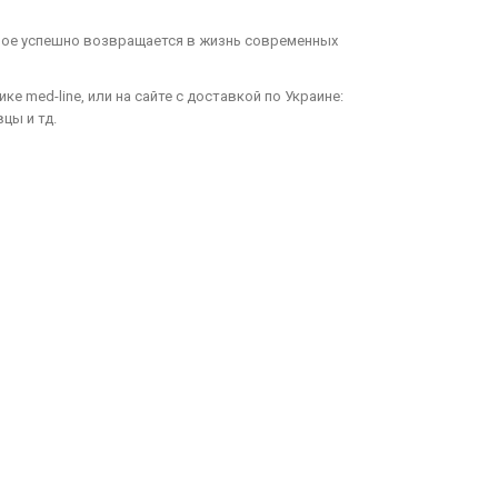
рое успешно возвращается в жизнь современных
е med-line, или на сайте с доставкой по Украине:
цы и тд.