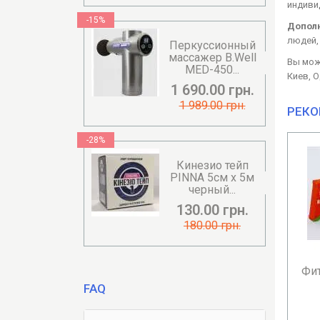
индиви
-15%
Дополн
людей,
Перкуссионный
массажер B.Well
Вы може
MED-450...
Киев, О
1 690.00 грн.
1 989.00 грн.
РЕКО
-28%
Кинезио тейп
PINNA 5см х 5м
черный...
130.00 грн.
180.00 грн.
Фит
FAQ