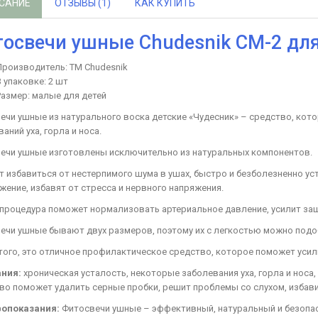
САНИЕ
ОТЗЫВЫ (1)
КАК КУПИТЬ
освечи ушные Chudesnik СМ-2 для
Производитель: ТМ Chudesnik
В упаковке: 2 шт
Размер: малые для детей
ечи ушные из натурального воска детские «Чудесник» – средство, ко
аний уха, горла и носа.
ечи ушные изготовлены исключительно из натуральных компонентов.
т избавиться от нестерпимого шума в ушах, быстро и безболезненно ус
жение, избавят от стресса и нервного напряжения.
 процедура поможет нормализовать артериальное давление, усилит защи
ечи ушные бывают двух размеров, поэтому их с легкостью можно подо
того, это отличное профилактическое средство, которое поможет усил
ания:
хроническая усталость, некоторые заболевания уха, горла и носа
во поможет удалить серные пробки, решит проблемы со слухом, избави
опоказания:
Фитосвечи ушные – эффективный, натуральный и безопас