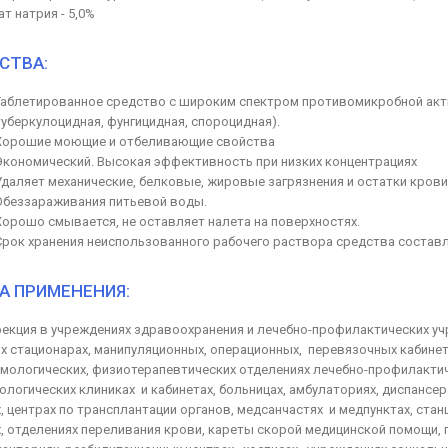
т натрия - 5,0%
СТВА:
Таблетированное средство с широким спектром противомикробной акти
туберкулоцидная, фунгицидная, спороцидная).
Хорошие моющие и отбеливающие свойства
Экономический. Высокая эффективность при низких концентрациях
Удаляет механические, белковые, жировые загрязнения и остатки крови
Обеззараживания питьевой воды.
Хорошо смывается, не оставляет налета на поверхностях.
Срок хранения неиспользованного рабочего раствора средства составля
А ПРИМЕНЕНИЯ:
екция в учреждениях здравоохранения и лечебно-профилактических учр
х стационарах, манипуляционных, операционных, перевязочных кабинета
мологических, физиотерапевтических отделениях лечебно-профилактич
ологических клиниках и кабинетах, больницах, амбулаториях, диспанс
х, центрах по трансплантации органов, медсанчастях и медпунктах, ста
х, отделениях переливания крови, кареты скорой медицинской помощи, 