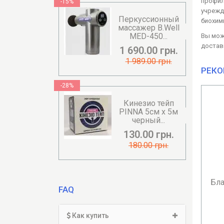
профил
-15%
учрежд
Перкуссионный
биохим
массажер B.Well
MED-450...
Вы може
доставк
1 690.00 грн.
1 989.00 грн.
РЕКО
-28%
Кинезио тейп
PINNA 5см х 5м
черный...
130.00 грн.
180.00 грн.
Бланидас Актив 1л средство
Сан
FAQ
для дезинфекции и
стерилизац...
Как купить