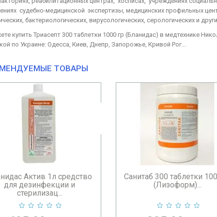
акториях, реабилитационных центрах, хосписах, учреждениях социальн
ениях судебно-медицинской экспертизы, медицинских профильных центр
ических, бактериологических, вирусологических, серологических и друг
те купить Триасепт 300 таблетки 1000 гр (Бланидас) в медтехнике Никол
ой по Украине: Одесса, Киев, Днепр, Запорожье, Кривой Рог...
МЕНДУЕМЫЕ ТОВАРЫ
итаб 300 таблетки 1000 гр
Бланидас Актив 5л сред
(Лизоформ)...
для дезинфекции и
стерилизац...