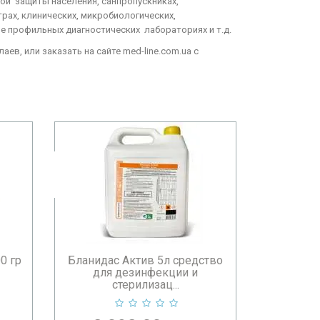
ой защиты населения, санпропускниках,
ах, клинических, микробиологических,
ие профильных диагностических лабораториях и т.д.
аев, или заказать на сайте med-line.com.ua с
ство
Бланидас Актив энзим 1000 мл
Бланидас 