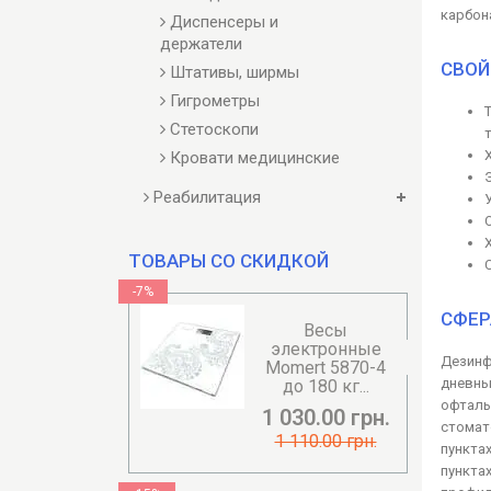
карбона
Диспенсеры и
держатели
СВОЙ
Штативы, ширмы
Гигрометры
Стетоскопи
Кровати медицинские
Реабилитация
ТОВАРЫ СО СКИДКОЙ
-7%
СФЕР
Весы
электронные
Дезинф
Momert 5870-4
дневны
до 180 кг...
офталь
1 030.00 грн.
стомат
1 110.00 грн.
пункта
пункта