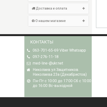
495.00 грн.
Доставка и оплата
В КОРЗИНУ
СО
О нашем магазине
КОНТАКТЫ
063-701-65-69 Viber Whatsapp
097-276-11-18
med-line-@ukr.net
Николаев ул Защитников
Николаева 23а (Декабристов)
Пн-Пт с 10:00 до 17:00 Сб с 10:00
до 16:00 Вс-выходной