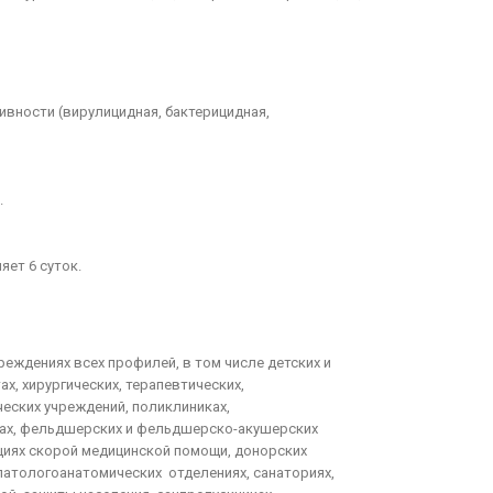
вности (вирулицидная, бактерицидная,
.
ет 6 суток.
еждениях всех профилей, в том числе детских и
х, хирургических, терапевтических,
еских учреждений, поликлиниках,
ерах, фельдшерских и фельдшерско-акушерских
нциях скорой медицинской помощи, донорских
патологоанатомических отделениях, санаториях,