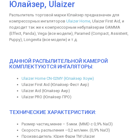
Юлайзер, Ulaizer
Распылитель торговой марки Юлайзер предназначен для
компрессорных ингаляторов
Ulaizer Home
, Ulaizer First Aid, и
подходит так же к компрессорным небулайзерам GAMMA
(Effect, Panda), Vega (все модели), Paramed (Compact, Assistent,
Puppy), Longevita (все модели) и т.д.
ДАННОЙ РАСПЫЛИТЕЛЬНОЙ КАМЕРОЙ
КОМПЛЕКТУЮТСЯ ИНГАЛЯТОРЫ:
Ulaizer Home CN-02MY (Юлайзер Хоум)
Ulaizer First Aid (Юлайзер Фест Аир)
Ulaizer Aid (Юлайзер Аир)
Ulaizer PRO (Юлайзер ПРО)
ТЕХНИЧЕСКИЕ ХАРАКТЕРИСТИКИ:
Размер частиц менее – 5 мкм. (ММD с 0,9% NaCl)
Скорость распыления –0,2 мл/мин. (0,9% NaCl)
Производитель: Юрия Фарм ТМ Ulaizer