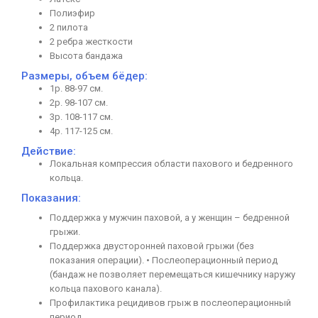
Полиэфир
2 пилота
2 ребра жесткости
Высота бандажа
Размеры, объем бёдер:
1р. 88-97 см.
2р. 98-107 см.
3р. 108-117 см.
4р. 117-125 см.
Действие:
Локальная компрессия области пахового и бедренного
кольца.
Показания:
Поддержка у мужчин паховой, а у женщин – бедренной
грыжи.
Поддержка двусторонней паховой грыжи (без
показания операции). • Послеоперационный период
(бандаж не позволяет перемещаться кишечнику наружу
кольца пахового канала).
Профилактика рецидивов грыж в послеоперационный
период.