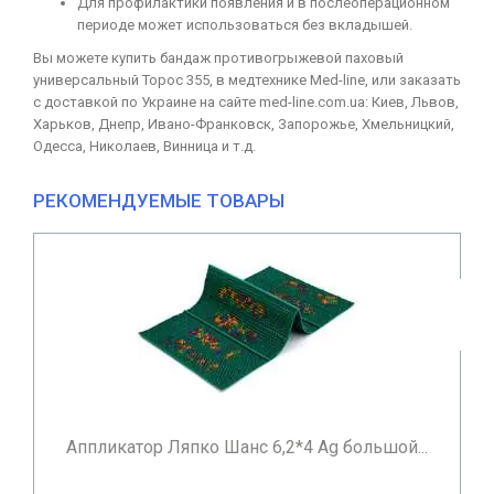
Для профилактики появления и в послеоперационном
периоде может использоваться без вкладышей.
Вы можете купить бандаж противогрыжевой паховый
универсальный Торос 355, в медтехнике Med-line, или заказать
с доставкой по Украине на сайте med-line.com.ua: Киев, Львов,
Харьков, Днепр, Ивано-Франковск, Запорожье, Хмельницкий,
Одесса, Николаев, Винница и т.д.
РЕКОМЕНДУЕМЫЕ ТОВАРЫ
Тонометр механический B.Well MED-63 со
встроенным стето...