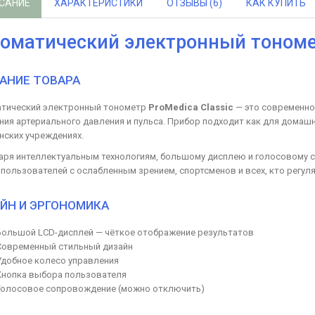
САНИЕ
ХАРАКТЕРИСТИКИ
ОТЗЫВЫ (6)
КАК КУПИТЬ
оматический электронный тономет
АНИЕ ТОВАРА
тический электронный тонометр
ProMedica Classic
— это современно
ния артериального давления и пульса. Прибор подходит как для домашн
нских учреждениях.
аря интеллектуальным технологиям, большому дисплею и голосовому
 пользователей с ослабленным зрением, спортсменов и всех, кто регул
ЙН И ЭРГОНОМИКА
Большой LCD-дисплей — чёткое отображение результатов
Современный стильный дизайн
Удобное колесо управления
Кнопка выбора пользователя
Голосовое сопровождение (можно отключить)