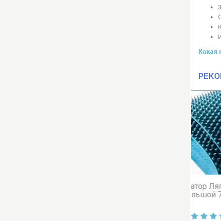
Какая 
РЕКО
Бес
Аппликатор Ляпко Коврик
То
Большой 7,0 Ag...
(HE