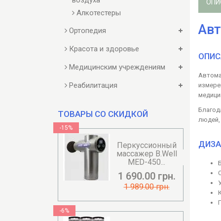
воздуха
ОПИ
Алкотестеры
Авт
Ортопедия
Красота и здоровье
ОПИС
Медицинским учреждениям
Автома
Реабилитация
измере
медици
Благод
ТОВАРЫ СО СКИДКОЙ
людей,
-15%
ДИЗА
Перкуссионный
массажер B.Well
MED-450...
1 690.00 грн.
1 989.00 грн.
-6%