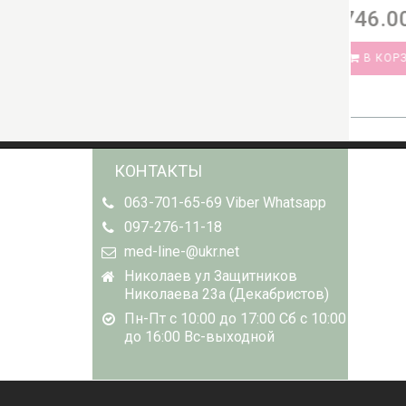
2 746.00 грн.
В КОРЗИНУ
СО
КОНТАКТЫ
063-701-65-69 Viber Whatsapp
097-276-11-18
med-line-@ukr.net
Николаев ул Защитников
Николаева 23а (Декабристов)
Пн-Пт с 10:00 до 17:00 Сб с 10:00
до 16:00 Вс-выходной