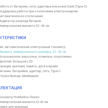
Работа от батареек, сети, адаптера или power bank (Type-C)
Поддержка работы при отключении электроэнергии
Автоматическое отключение
Индикатор разряда батареи
Универсальная манжета 22–42 см
КТЕРИСТИКИ
Тип: автоматический электронный тонометр
Манжета: универсального размера, 22–42 см
Пользователи: взрослые, пожилые, спортсмены
Дисплей: большой LCD
Функции: аритмия, память, дата и время
Питание: батарейки, адаптер, сеть, Type-C
Страна бренда: Швейцария
ЛЕКТАЦИЯ
Тонометр ProMedica Classic
Универсальная манжета 22-42 см
Сумка для хранения