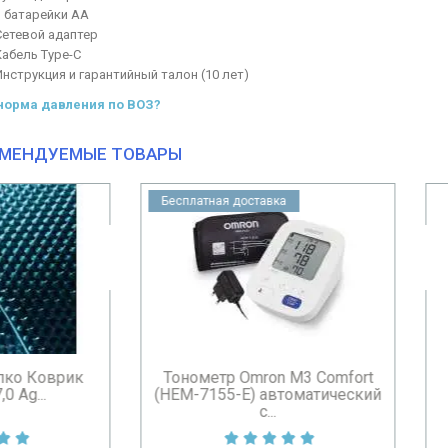
3 батарейки AA
Сетевой адаптер
Кабель Type-C
Инструкция и гарантийный талон (10 лет)
норма давления по ВОЗ?
МЕНДУЕМЫЕ ТОВАРЫ
платная доставка
нометр Omron M3 Comfort
Посуда 5л средство д
M-7155-E) автоматический
ручного мытья посуды
с...
Bilysna...